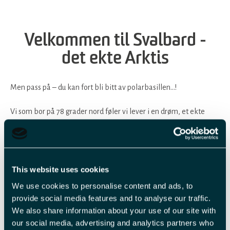
Velkommen til Svalbard -
det ekte Arktis
Men pass på – du kan fort bli bitt av polarbasillen…!
Vi som bor på 78 grader nord føler vi lever i en drøm, et ekte
arktisk eventyr. I et landskap preget av tundra, snaufjell, isbreer,
ekstreme lysvariasjoner og et spennende dyreliv har vi
opplevelser i hverdagen som det knapt finnes maken til i
verden. Og vi elsker livet på Svalbard, vi kan knapt tenke oss
This website uses cookies
noe bedre sted å leve våre liv. «Polarbasillen» kaller vi dette, et
We use cookies to personalise content and ads, to
begrep som betegner ønsket om alltid å ville komme tilbake
provide social media features and to analyse our traffic.
når man først har satt sine føtter her. Er du klar for å bli bitt…?
We also share information about your use of our site with
our social media, advertising and analytics partners who