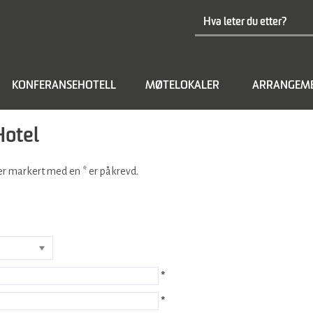
KONFERANSEHOTELL
MØTELOKALER
ARRANGEME
Hotel
lter markert med en
*
er påkrevd.
*
*