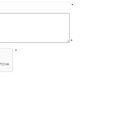
*
*
*