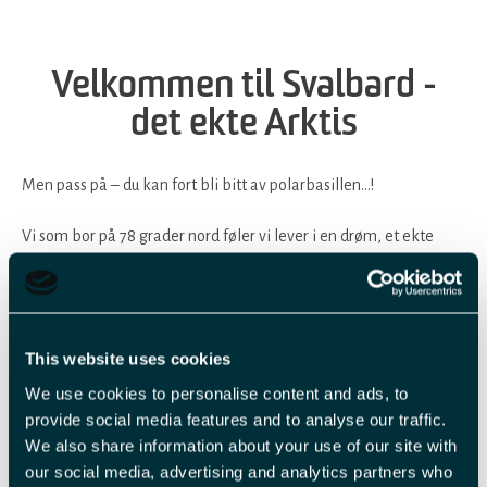
Velkommen til Svalbard -
det ekte Arktis
Men pass på – du kan fort bli bitt av polarbasillen…!
Vi som bor på 78 grader nord føler vi lever i en drøm, et ekte
arktisk eventyr. I et landskap preget av tundra, snaufjell, isbreer,
ekstreme lysvariasjoner og et spennende dyreliv har vi
opplevelser i hverdagen som det knapt finnes maken til i
verden. Og vi elsker livet på Svalbard, vi kan knapt tenke oss
This website uses cookies
noe bedre sted å leve våre liv. «Polarbasillen» kaller vi dette, et
We use cookies to personalise content and ads, to
begrep som betegner ønsket om alltid å ville komme tilbake
provide social media features and to analyse our traffic.
når man først har satt sine føtter her. Er du klar for å bli bitt…?
We also share information about your use of our site with
our social media, advertising and analytics partners who