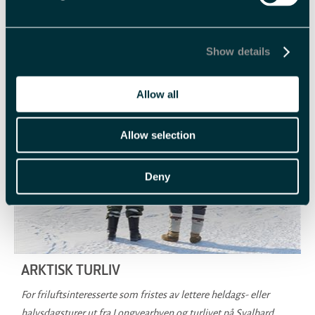
Longyearbyen
Show details
Allow all
Allow selection
Deny
ARKTISK TURLIV
For friluftsinteresserte som fristes av lettere heldags- eller
halvsdagsturer ut fra Longyearbyen og turlivet på Svalbard