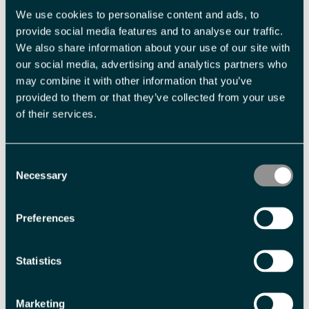
fra erfarne polfarere til deg som leter etter hyttekosen.
We use cookies to personalise content and ads, to
provide social media features and to analyse our traffic.
We also share information about your use of our site with
our social media, advertising and analytics partners who
may combine it with other information that you’ve
provided to them or that they’ve collected from your use
of their services.
Consent
Necessary
Selection
Preferences
Statistics
POLAR BYFERIE
Kombiner kultur, historie og enkle utendørsaktiviteter med
Marketing
god mat og drikke, i og rundt vår lille arktiske metropol