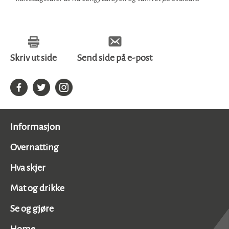
Skriv ut side
Send side på e-post
Informasjon
Overnatting
Hva skjer
Mat og drikke
Se og gjøre