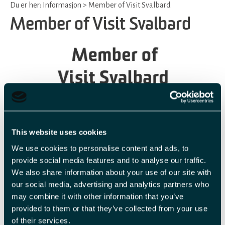
Du er her:
Informasjon
>
Member of Visit Svalbard
Member of Visit Svalbard
This website uses cookies
We use cookies to personalise content and ads, to
Merket
«Member of Visit Svalbard»
er et kvalitetsstempel som
provide social media features and to analyse our traffic.
viser kundene at medlemmene i Visit Svalbard er en del av et
We also share information about your use of our site with
det seriøse, organiserte reiselivet i Longyearbyen. I en verden
our social media, advertising and analytics partners who
may combine it with other information that you’ve
med stadig mer kvalitetsbevisste gjester bidrar dette merket
provided to them or that they’ve collected from your use
med å gjøre det enklere for gjestene og gjøre gode valg, og hvor
of their services.
merket står for en spesifikk ansvarlighet fra leverandørens side.