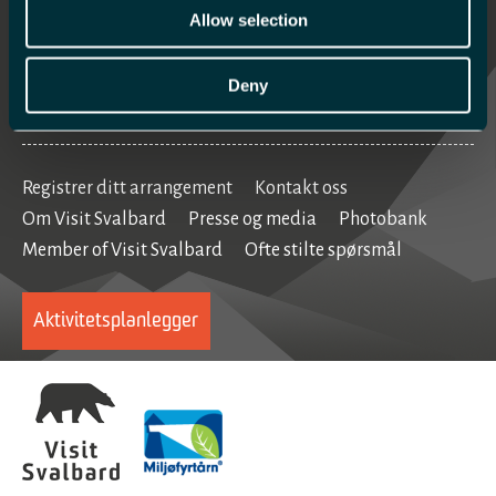
Allow selection
Mat og drikke
Se og gjøre
Deny
Home
Registrer ditt arrangement
Kontakt oss
Om Visit Svalbard
Presse og media
Photobank
Member of Visit Svalbard
Ofte stilte spørsmål
Aktivitetsplanlegger