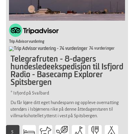
fysisk
form
(krevende
terreng
over
en
lengre
Trip Advisor vurdering
periode)
74 vurderinger
Telegrafruten - 8-dagers
hundesledeekspedisjon til Isfjord
Radio - Basecamp Explorer
Spitsbergen
* Isfjord på Svalbard
Du får kjøre ditt eget hundespann og oppleve overnatting
utendørs i Isbjørnens rike på denne åttedagersturen til
villmarkshotellet ytterst i vest på Spitsbergen.
5