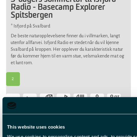
Radio - Basecamp Explorer
Spitsbergen
* Isfjord på Svalbard
De beste naturopplevelsene finner du i villmarken, langt
utenfor allfarvei. Isfjord Radio er stedet når du vil kjenne
Svalbard på kroppen. Her opplever du karakteristisk natur
før du kommer hjem til en varm stue, velsmakende mat og
et lunt rom.
2
-
Passer
for
de
fleste
This website uses cookies
We use cookies to personalise content and ads, to provide s