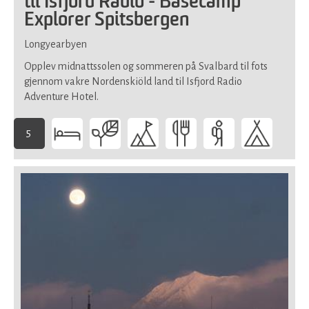
til Isfjord Radio - Basecamp
Explorer Spitsbergen
Longyearbyen
Opplev midnattssolen og sommeren på Svalbard til fots
gjennom vakre Nordenskiöld land til Isfjord Radio
Adventure Hotel.
5
-
Denne
aktiviteten
krever
meget
god
fysikk
og
over
gjennomsnittet
god