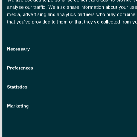
analyse our traffic. We also share information about your use 
media, advertising and analytics partners who may combine it
that you’ve provided to them or that they’ve collected from yo
Consent
Necessary
Selection
Preferences
Trip Advisor vurdering
Statistics
72 vurderinger
5-dagers snøscootertur til Isfjord
Marketing
Radio Adventure Hotel - Basecamp
Explorer Spitsbergen
* Isfjord på Svalbard