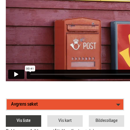
Avgrens søket
Vis liste
Vis kart
Bildecollage