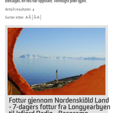
Beklager, en feil har oppstått. Vennligst prøv igjen.
Antall resultater:
4
Sorter etter:
A-Å
Å-A
Fottur gjennom Nordenskiöld Land
- 7-dagers fottur fra Longyearbyen