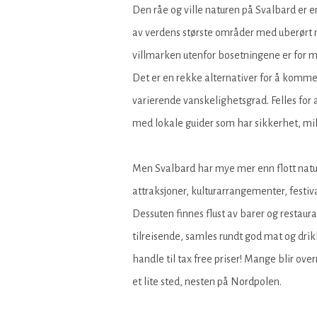
Den råe og ville naturen på Svalbard er en
av verdens største områder med uberørt n
villmarken utenfor bosetningene er for 
Det er en rekke alternativer for å komme
varierende vanskelighetsgrad. Felles for 
med lokale guider som har sikkerhet, mil
Men Svalbard har mye mer enn flott natur
attraksjoner, kulturarrangementer, festiva
Dessuten finnes flust av barer og restaur
tilreisende, samles rundt god mat og drik
handle til tax free priser! Mange blir ove
et lite sted, nesten på Nordpolen.