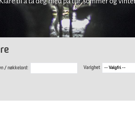
Klare til å ta deg med på tur, sommer og vinte
øre
Varighet
n / nøkkelord: