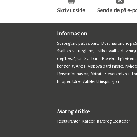
Skriv ut side
Send side på e-p
Informasjon
Sesongene på Svalbard
Destinasjonene på 
,
Svalbardvettreglene
Hvilket svalbardeventyr
,
deg best?
Om Svalbard
Bærekraftig reisemå
,
,
kongen av Arktis
Visit Svalbard Innsikt
Nyhet
,
,
Reiseinformasjon
Aktivitetsleverandører
Fo
,
,
turoperatører
Artikler til inspirasjon
,
,
Mat og drikke
Restauranter
Kafeer
Barer og utesteder
,
,
,