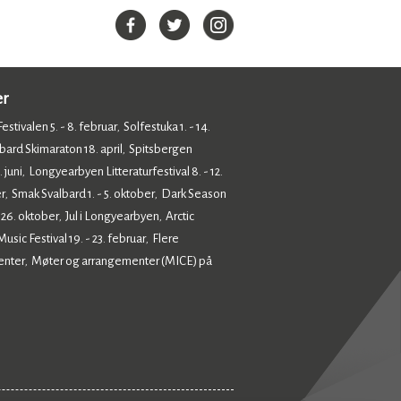
er
estivalen 5. - 8. februar
Solfestuka 1. - 14.
,
bard Skimaraton 18. april
Spitsbergen
,
 juni
Longyearbyen Litteraturfestival 8. - 12.
,
r
Smak Svalbard 1. - 5. oktober
Dark Season
,
,
- 26. oktober
Jul i Longyearbyen
Arctic
,
,
sic Festival 19. - 23. februar
Flere
,
enter
Møter og arrangementer (MICE) på
,