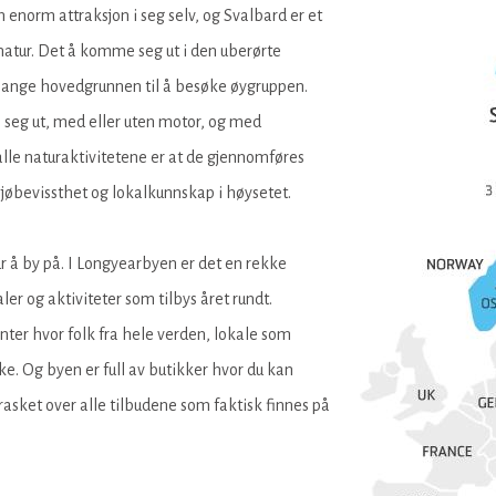
 enorm attraksjon i seg selv, og Svalbard er et
atur. Det å komme seg ut i den uberørte
mange hovedgrunnen til å besøke øygruppen.
 seg ut, med eller uten motor, og med
alle naturaktivitetene er at de gjennomføres
jøbevissthet og lokalkunnskap i høysetet.
 å by på. I Longyearbyen er det en rekke
ler og aktiviteter som tilbys året rundt.
anter hvor folk fra hele verden, lokale som
ke. Og byen er full av butikker hvor du kan
rrasket over alle tilbudene som faktisk finnes på