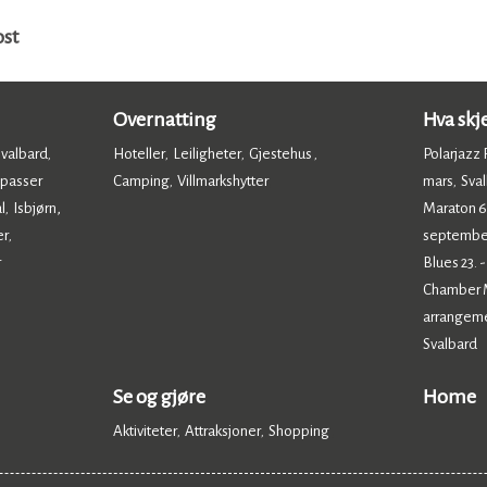
ost
Overnatting
Hva skj
Svalbard
Hoteller
Leiligheter
Gjestehus
Polarjazz F
,
,
,
,
 passer
Camping
Villmarkshytter
mars
Sval
,
,
,
l
Isbjørn,
Maraton 6.
,
er
septembe
,
r
Blues 23. 
Chamber Mu
arrangem
Svalbard
,
Se og gjøre
Home
Aktiviteter
Attraksjoner
Shopping
,
,
,