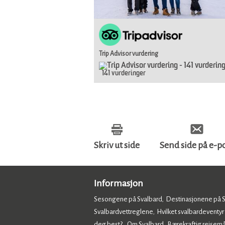
Trip Advisor vurdering
141 vurderinger
Skriv ut side
Send side på e-p
Informasjon
Sesongene på Svalbard
Destinasjonene på 
,
Svalbardvettreglene
Hvilket svalbardeventyr
,
deg best?
Om Svalbard
Bærekraftig reisemå
,
,