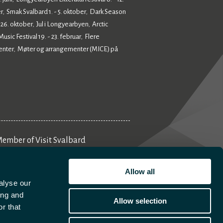
r
Smak Svalbard 1. - 5. oktober
Dark Season
,
,
- 26. oktober
Jul i Longyearbyen
Arctic
,
,
sic Festival 19. - 23. februar
Flere
,
enter
Møter og arrangementer (MICE) på
,
ember of Visit Svalbard
Aktivitetsplanlegger
Allow all
alyse our
ing and
Allow selection
r that