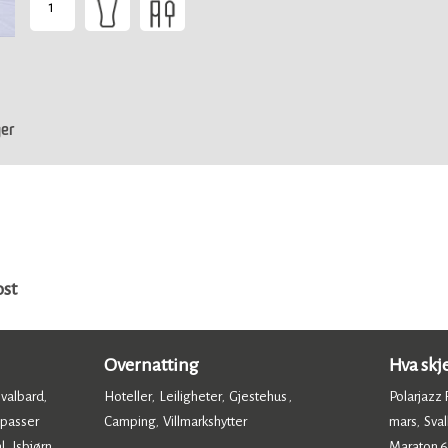
1
-
Passer
for
alle
ost
Overnatting
Hva skj
Svalbard
Hoteller
Leiligheter
Gjestehus
Polarjazz F
,
,
,
,
 passer
Camping
Villmarkshytter
mars
Sval
,
,
,
l
Isbjørn,
Maraton 6.
,