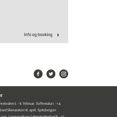
Info og booking
er
estivalen 5. - 8. februar
Solfestuka 1. - 14.
,
bard Skimaraton 18. april
Spitsbergen
,
 juni
Longyearbyen Litteraturfestival 8. - 12.
,