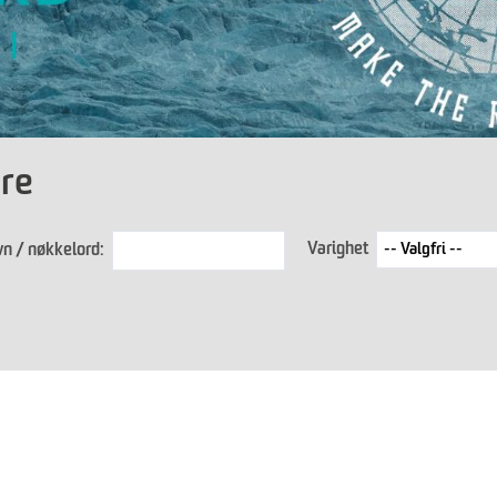
øre
Varighet
n / nøkkelord: