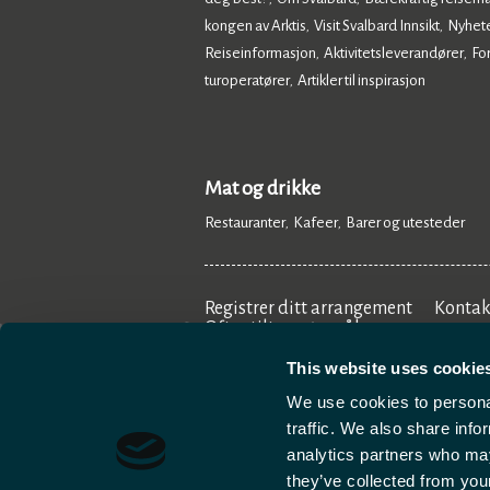
kongen av Arktis
Visit Svalbard Innsikt
Nyhet
,
,
Reiseinformasjon
Aktivitetsleverandører
Fo
,
,
turoperatører
Artikler til inspirasjon
,
,
Mat og drikke
Restauranter
Kafeer
Barer og utesteder
,
,
,
Registrer ditt arrangement
Kontak
Ofte stilte spørsmål
This website uses cookie
We use cookies to personal
traffic. We also share info
analytics partners who may
they’ve collected from your