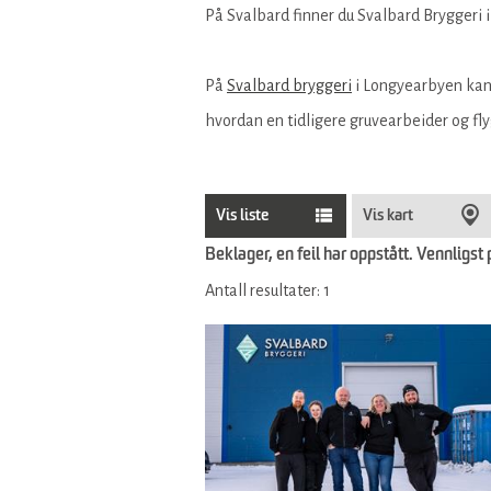
På Svalbard finner du Svalbard Bryggeri 
På
Svalbard bryggeri
i Longyearbyen kan
hvordan en tidligere gruvearbeider og fly
Vis liste
Vis kart
Beklager, en feil har oppstått. Vennligst 
Antall resultater:
1