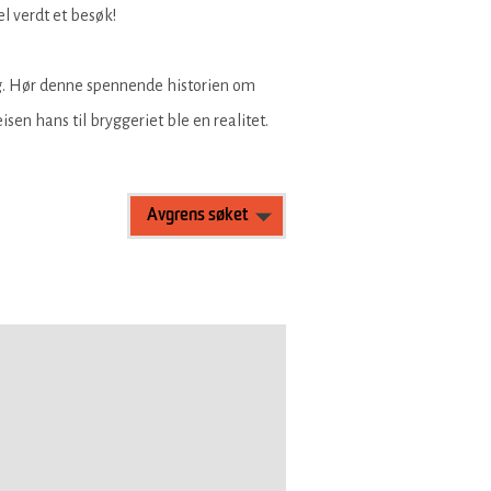
l verdt et besøk!
g. Hør denne spennende historien om
sen hans til bryggeriet ble en realitet.
Avgrens søket