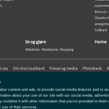
er
septembe
,
r
Blues 23. 
Chamber Mu
arrangem
Svalbard
,
Se og gjøre
Home
Aktiviteter
Attraksjoner
Shopping
,
,
,
t oss
Om Visit Svalbard
Presse og media
Photobank
M
s
ise content and ads, to provide social media features and to an
rmation about your use of our site with our social media, advertis
 combine it with other information that you’ve provided to them o
 use of their services.