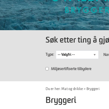
Søk etter ting å gj
Type:
Nav
Miljøsertifiserte tilbydere
Du er her:
Mat og drikke
>
Bryggeri
Bryggeri