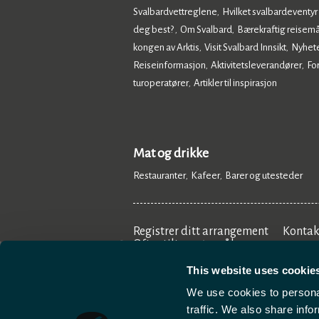
Svalbardvettreglene
Hvilket svalbardeventyr
,
deg best?
Om Svalbard
Bærekraftig reisemå
,
,
kongen av Arktis
Visit Svalbard Innsikt
Nyhet
,
,
Reiseinformasjon
Aktivitetsleverandører
Fo
,
,
turoperatører
Artikler til inspirasjon
,
,
Mat og drikke
Restauranter
Kafeer
Barer og utesteder
,
,
,
Registrer ditt arrangement
Kontak
Ofte stilte spørsmål
This website uses cookie
We use cookies to personal
traffic. We also share info