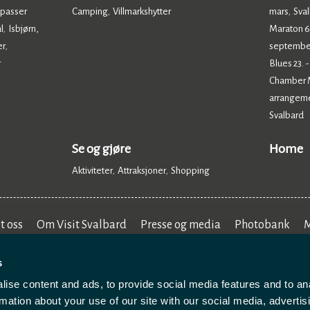
 passer
Camping
Villmarkshytter
mars
Sval
,
,
,
l
Isbjørn,
Maraton 6.
,
er
septembe
,
r
Blues 23. 
Chamber Mu
arrangem
Svalbard
,
Se og gjøre
Home
Aktiviteter
Attraksjoner
Shopping
,
,
,
t oss
Om Visit Svalbard
Presse og media
Photobank
M
s
ise content and ads, to provide social media features and to an
rmation about your use of our site with our social media, advertis