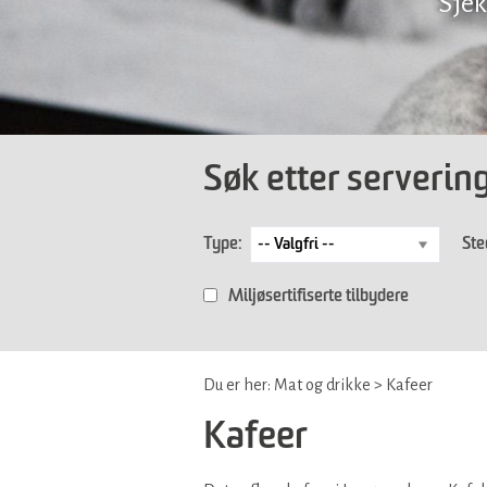
Sjek
Søk etter serverin
Type:
Ste
Miljøsertifiserte tilbydere
Du er her:
Mat og drikke
>
Kafeer
Kafeer