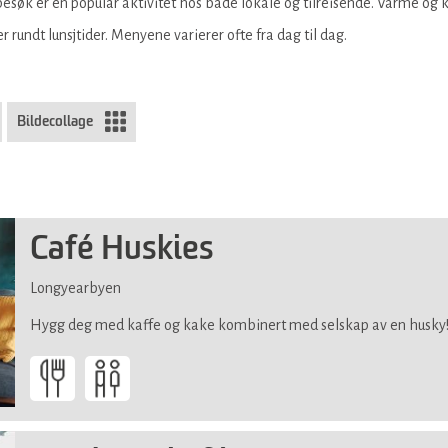
esøk er en popular aktivitet hos både lokale og tilreisende. Varme og k
rundt lunsjtider. Menyene varierer ofte fra dag til dag.
Bildecollage
Café Huskies
Longyearbyen
Hygg deg med kaffe og kake kombinert med selskap av en husky