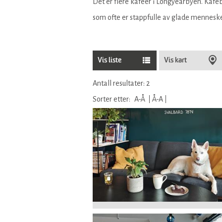
Det er flere kafeer i Longyearbyen. Kafeb
som ofte er stappfulle av glade mennesker 
Vis liste
Vis kart
Antall resultater:
2
Sorter etter:
A-Å
Å-A