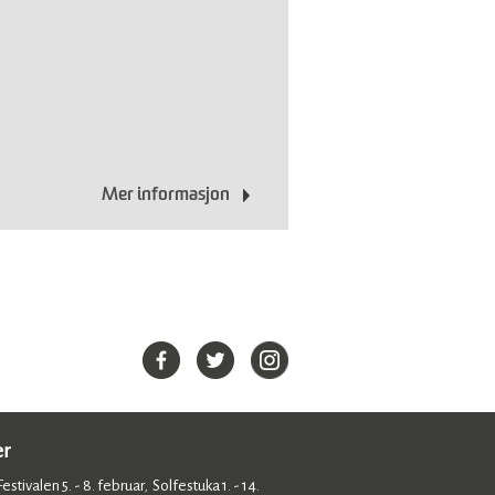
Mer informasjon
er
estivalen 5. - 8. februar
Solfestuka 1. - 14.
,