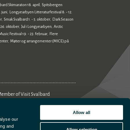
bard Skimaraton 18. april
Spitsbergen
,
 juni
Longyearbyen Litteraturfestival 8. - 12.
,
r
Smak Svalbard 1. - 5. oktober
Dark Season
,
,
- 26. oktober
Jul i Longyearbyen
Arctic
,
,
sic Festival 19. - 23. februar
Flere
,
enter
Møter og arrangementer (MICE) på
,
ember of Visit Svalbard
Aktivitetsplanlegger
Allow all
alyse our
ing and
Allow selection