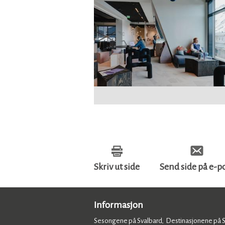
Skriv ut side
Send side på e-p
Informasjon
Sesongene på Svalbard
Destinasjonene på 
,