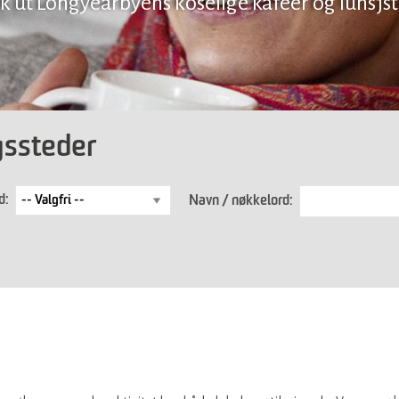
k ut Longyearbyens koselige kafeer og lunsjs
gssteder
d:
Navn / nøkkelord: