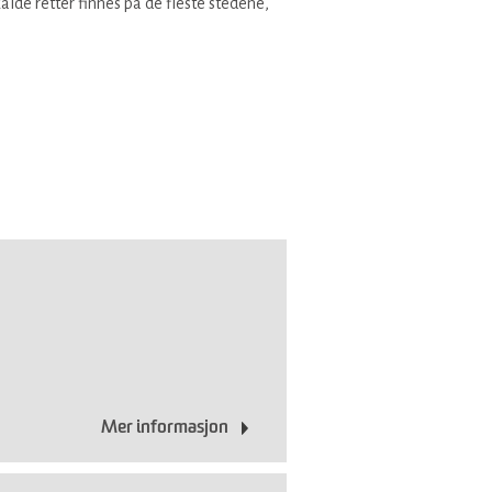
alde retter finnes på de fleste stedene,
!
Mer informasjon