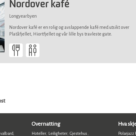
Nordover kafé
Longyearbyen
Nordover kafé er en rolig og avslappende kafé med utsikt over
Platåfjellet, Hiortfjellet og vår lille bys travleste gate.
ost
Overnatting
Hva skj
Svalbard
Hoteller
Leiligheter
Gjestehus
Polarjazz F
,
,
,
,