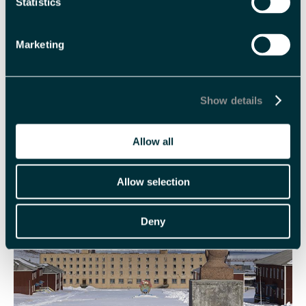
Statistics
For mer informasjon, se
pressemeldingen fra Svalbard
Reiselivsråd og Visit Svalbard AS.
Marketing
SVALBARD
Show details
INFORMASJON
Allow all
Allow selection
Deny