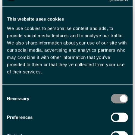
ligger i de fantastiske naturopplevelsene, som ikke lar seg
påvirke av hverken krigen eller annen menneskelig dårskap.
This website uses cookies
Heldigvis føler vi oss trygge på at du finner alternative, sterke
We use cookies to personalise content and ads, to
opplevelser i tiden du er på Svalbard - det være seg på snø og is
provide social media features and to analyse our traffic.
om vinteren eller på barmark og sjø i sommersesongen. Vi kan
We also share information about your use of our site with
love at opplevelsene i Høy-Arktis uansett er mange og gode –
our social media, advertising and analytics partners who
bruk gjerne våre innholdsrike nettsider til å manøvrere deg frem
may combine it with other information that you’ve
og finne inspirasjon og konkrete tilbud.
provided to them or that they’ve collected from your use
of their services.
Nøl heller ikke med å kontakte Visit Svalbards turistinformasjon
for tips og råd – vi er her for deg på telefon
+47 79 02 55 50
eller
Consent
info@visitsvalbard.com
Necessary
Selection
Takk for forståelsen, vennlig hilsen
Ronny Brunvoll
Preferences
Reiselivssjef, Visit Svalbard