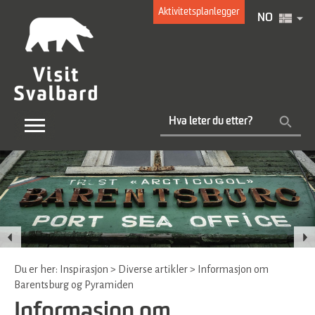
Aktivitetsplanlegger
NO
Du er her:
Inspirasjon
>
Diverse artikler
>
Informasjon om
Barentsburg og Pyramiden
Informasjon om