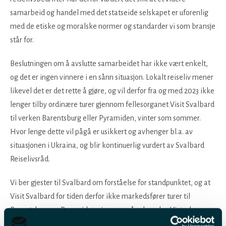
samarbeid og handel med det statseide selskapet er uforenlig
med de etiske og moralske normer og standarder vi som bransje
står for.
Beslutningen om å avslutte samarbeidet har ikke vært enkelt,
og det er ingen vinnere i en sånn situasjon. Lokalt reiseliv mener
likevel det er det rette å gjøre, og vil derfor fra og med 2023 ikke
lenger tilby ordinære turer gjennom fellesorganet Visit Svalbard
til verken Barentsburg eller Pyramiden, vinter som sommer.
Hvor lenge dette vil pågå er usikkert og avhenger bl.a. av
situasjonen i Ukraina, og blir kontinuerlig vurdert av Svalbard
Reiselivsråd.
Vi ber gjester til Svalbard om forståelse for standpunktet, og at
Visit Svalbard for tiden derfor ikke markedsfører turer til
Barentsburg og Pyramiden gjennom våre kanaler. Vi ønsker
likevel å understreke at Svalbards attraktivitet først og fremst