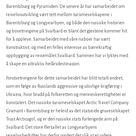
Barentsburg og Pyramiden. De senere år har samarbeidet om
reiselivsutvikling vært tett mellom turismeselskapene i
Barentsburg og Longyearbyen, og både den russiske historien
og bosetningene på Svalbard er blant det gjestene kommer hit
for å oppleve. Samarbeidet med våre naboer har vært
konstruktivt, og med en felles interesse av bærekraftig
oppbygging av reisemålet Svalbard. Sammen har vi lyktes med
å skape en attraktiv helårsdestinasjon.
Forutsetningene for dette samarbeidet har blitt totalt endret,
som en følge av Russlands aggressive og ulovlige krigføring i
Ukraina, hvor brudd på folkeretten og menneskerettigheter er
konstatert. Det russiske turismeselskapet Arctic Travel Company
Grumant i Barentsburg er heleid av det statseide gruveselskapet
Trust Arcticugol, og er den russiske stats forlengede arm på
Svalbard. Det store flertallet av Longyearbyens
reiselivsbedrifter har derfor vurdert det slik at et videre