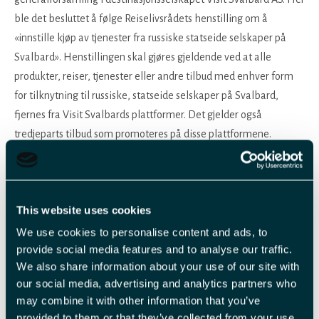
ble det besluttet å følge Reiselivsrådets henstilling om å
«innstille kjøp av tjenester fra russiske statseide selskaper på
Svalbard». Henstillingen skal gjøres gjeldende ved at alle
produkter, reiser, tjenester eller andre tilbud med enhver form
for tilknytning til russiske, statseide selskaper på Svalbard,
fjernes fra Visit Svalbards plattformer. Det gjelder også
tredjeparts tilbud som promoteres på disse plattformene.
Umulig å forholde seg passiv
til krigføringen i Ukraina
This website uses cookies
Ronny Strømnes, styreleder i henholdsvis Svalbard Reiselivsråd
We use cookies to personalise content and ads, to
og Visit Svalbard AS, mener det lokale reiselivet med dette har
provide social media features and to analyse our traffic.
tatt et modig og svært viktig standpunkt.
We also share information about your use of our site with
our social media, advertising and analytics partners who
- Vi vil fortelle omverden at Russlands invasjon av Ukraina ikke
may combine it with other information that you’ve
er noe vi passivt kan sitte og se på. Vi fordømmer brudd på
provided to them or that they’ve collected from your use