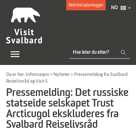
Aktivitetsplanlegger
NO
Du er her:
Informasjon
>
Nyheter
>
Pressemelding fra Svalbard
Reiselivsråd og Visit S
Pressemelding: Det russiske
statseide selskapet Trust
Arcticugol ekskluderes fra
Svalbard Reiselivsråd