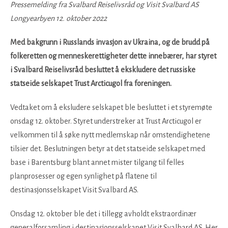
Pressemelding fra Svalbard Reiselivsråd og Visit Svalbard AS
Longyearbyen 12. oktober 2022
Med bakgrunn i Russlands invasjon av Ukraina, og de brudd på
folkeretten og menneskerettigheter dette innebærer, har styret
i Svalbard Reiselivsråd besluttet å ekskludere det russiske
statseide selskapet Trust Arcticugol fra foreningen.
Vedtaket om å eksludere selskapet ble besluttet i et styremøte
onsdag 12. oktober. Styret understreker at Trust Arcticugol er
velkommen til å søke nytt medlemskap når omstendighetene
tilsier det. Beslutningen betyr at det statseide selskapet med
base i Barentsburg blant annet mister tilgang til felles
planprosesser og egen synlighet på flatene til
destinasjonsselskapet Visit Svalbard AS.
Onsdag 12. oktober ble det i tillegg avholdt ekstraordinær
generalforsamling i destinasjonsselskapet Visit Svalbard AS. Her