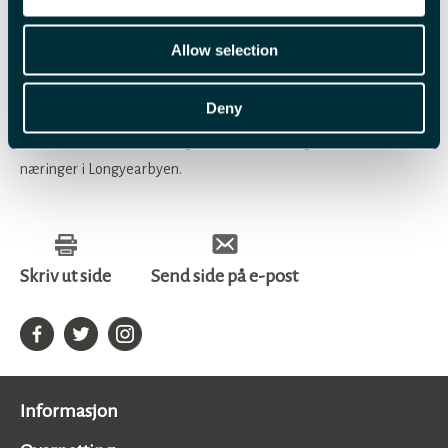
Svalbard Reiselivsråd
Allow selection
Destinasjonsselskapet Visit Svalbard AS er i sin helhet eid av
Svalbard Reiselivsråd, som er en medlemsbasert organisasjon
Deny
for reiselivsnæringen på Svalbard. Reiselivsrådet har pt 83
medlemmer, hovedsakelig innen reiselivs- og reiselivsrelaterte
næringer i Longyearbyen.
Skriv ut side
Send side på e-post
Informasjon