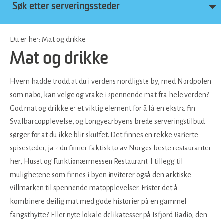
Søk etter serveringssteder
Du er her:
Mat og drikke
Mat og drikke
Hvem hadde trodd at du i verdens nordligste by, med Nordpolen
som nabo, kan velge og vrake i spennende mat fra hele verden?
God mat og drikke er et viktig element for å få en ekstra fin
Svalbardopplevelse, og Longyearbyens brede serveringstilbud
sørger for at du ikke blir skuffet. Det finnes en rekke varierte
spisesteder, ja - du finner faktisk to av Norges beste restauranter
her, Huset og Funktionærmessen Restaurant. I tillegg til
mulighetene som finnes i byen inviterer også den arktiske
villmarken til spennende matopplevelser. Frister det å
kombinere deilig mat med gode historier på en gammel
fangsthytte? Eller nyte lokale delikatesser på Isfjord Radio, den