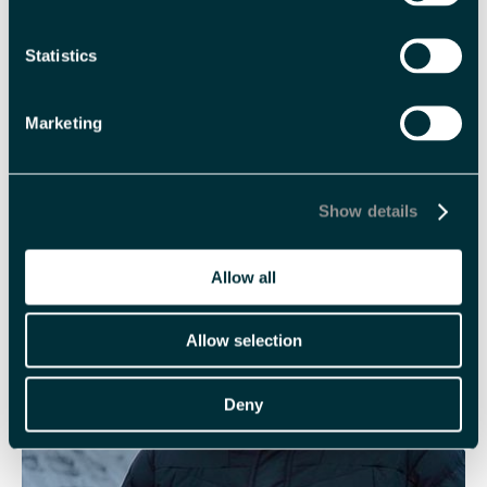
Statistics
BARER OG UTESTEDER
Du kjeder deg ikke i Longyearbyen! Det finnes en rekke
Marketing
barer som besøkes flittig av både fastboende og
tilreisende
Show details
Allow all
Allow selection
Deny