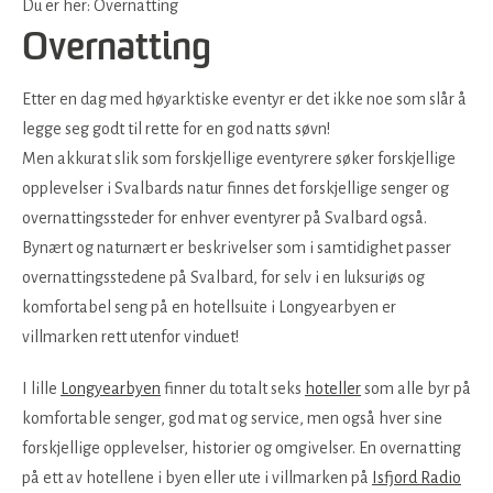
Du er her:
Overnatting
Overnatting
Etter en dag med høyarktiske eventyr er det ikke noe som slår å
legge seg godt til rette for en god natts søvn!
Men akkurat slik som forskjellige eventyrere søker forskjellige
opplevelser i Svalbards natur finnes det forskjellige senger og
overnattingssteder for enhver eventyrer på Svalbard også.
Bynært og naturnært er beskrivelser som i samtidighet passer
overnattingsstedene på Svalbard, for selv i en luksuriøs og
komfortabel seng på en hotellsuite i Longyearbyen er
villmarken rett utenfor vinduet!
I lille
Longyearbyen
finner du totalt seks
hoteller
som alle byr på
komfortable senger, god mat og service, men også hver sine
forskjellige opplevelser, historier og omgivelser. En overnatting
på ett av hotellene i byen eller ute i villmarken på
Isfjord Radio