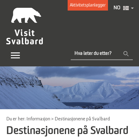
Aktivitetsplanlegger
NO
Du er her:
Informasjon
>
Destinasjonene på Svalbard
Destinasjonene på Svalbard