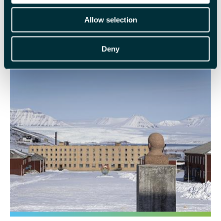
OM SVALBARD
Allow selection
Svalbard er en norsk arktisk øygruppe med uendelige
Deny
områder med rå villmark. Les om øygruppen her.