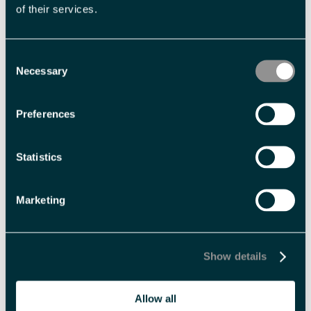
of their services.
NY-ÅLESUND
Consent
Verdens nordligste bosetning. En forskningsstasjon på 79
Necessary
Selection
grader nord.
Preferences
Statistics
Marketing
Show details
Allow all