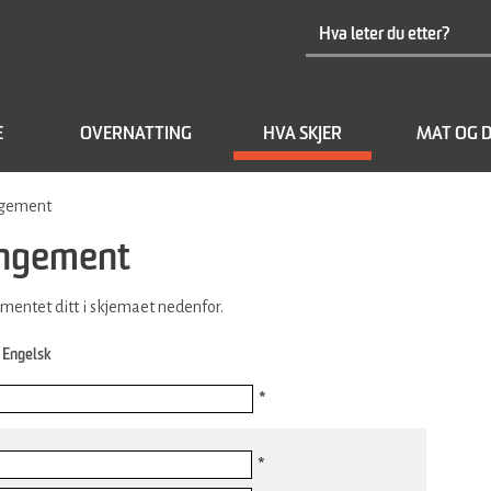
E
OVERNATTING
HVA SKJER
MAT OG D
angement
rangement
ementet ditt i skjemaet nedenfor.
Engelsk
*
*