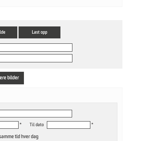
lde
Last opp
lere bilder
*
Til dato
*
 samme tid hver dag