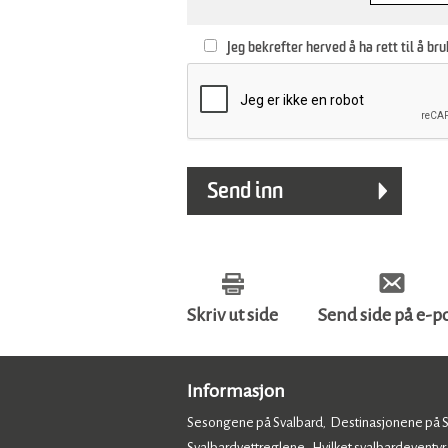
Jeg bekrefter herved å ha rett til å bru
Skriv ut side
Send side på e-p
Informasjon
Sesongene på Svalbard
Destinasjonene på 
,
Svalbardvettreglene
Hvilket svalbardeventyr