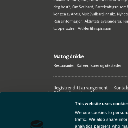
,
deg best?
Om Svalbard
Bærekraftig reisemå
,
,
kongen av Arktis
Visit Svalbard Innsikt
Nyhet
,
,
Reiseinformasjon
Aktivitetsleverandører
Fo
,
,
turoperatører
Artikler til inspirasjon
,
,
Mat og drikke
Restauranter
Kafeer
Barer og utesteder
,
,
,
Registrer ditt arrangement
Kontak
Ofte stilte spørsmål
This website uses cookie
We use cookies to personal
traffic. We also share info
analytics partners who may