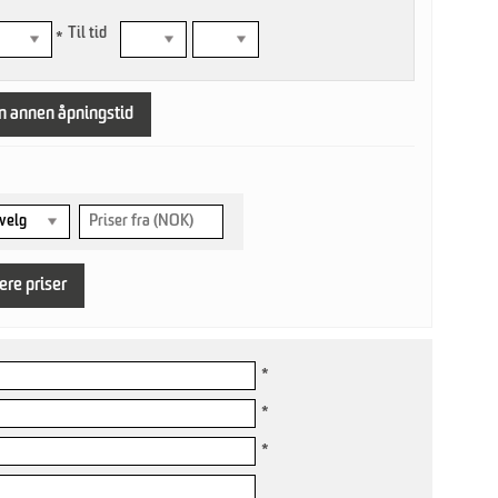
Til tid
*
en annen åpningstid
lere priser
*
*
*