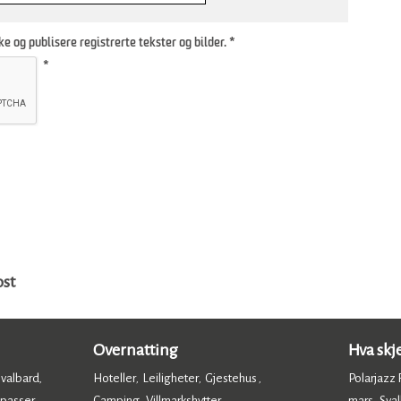
ke og publisere registrerte tekster og bilder.
*
*
ost
Overnatting
Hva skj
Svalbard
Hoteller
Leiligheter
Gjestehus
Polarjazz F
,
,
,
,
 passer
Camping
Villmarkshytter
mars
Sval