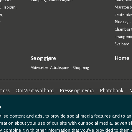
,
,
,
l
Isbjørn,
Maraton 6.
,
er
septembe
,
r
Blues 23. 
Chamber Mu
arrangem
Svalbard
,
Se og gjøre
Home
Aktiviteter
Attraksjoner
Shopping
,
,
,
t oss
Om Visit Svalbard
Presse og media
Photobank
M
s
ise content and ads, to provide social media features and to an
rmation about your use of our site with our social media, advertis
 combine it with other information that you’ve provided to them o