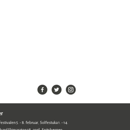
er
estivalen 5. - 8. februar
Solfestuka 1. - 14.
,
bard Skimaraton 18. april
Spitsbergen