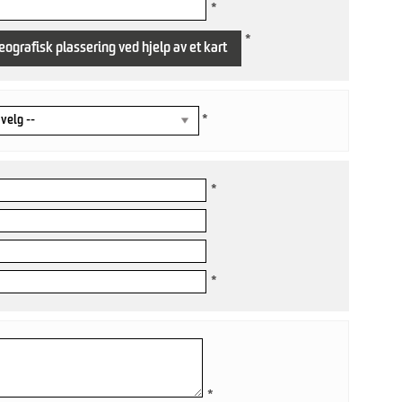
*
*
eografisk plassering ved hjelp av et kart
*
*
*
*