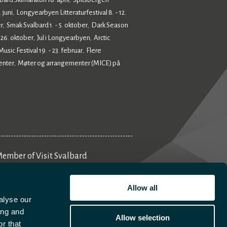
,
 juni
Longyearbyen Litteraturfestival 8. - 12.
,
r
Smak Svalbard 1. - 5. oktober
Dark Season
,
,
- 26. oktober
Jul i Longyearbyen
Arctic
,
,
sic Festival 19. - 23. februar
Flere
,
enter
Møter og arrangementer (MICE) på
,
ember of Visit Svalbard
Aktivitetsplanlegger
Allow all
alyse our
ing and
Allow selection
r that