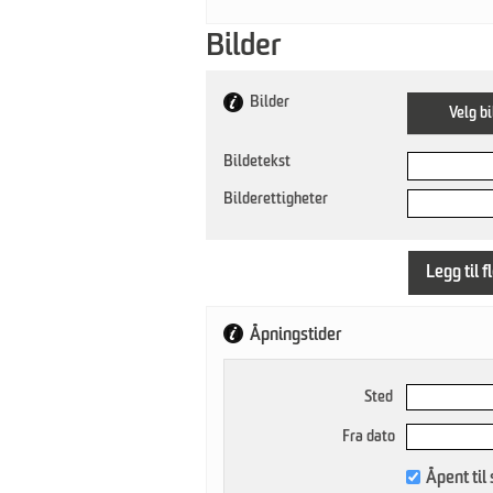
Bilder
Bilder
Velg bi
Bildetekst
Bilderettigheter
Legg til f
Åpningstider
Sted
Fra dato
Åpent til