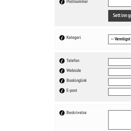
Postnummer
Sett inn g
Kategori
Telefon
Webside
Bookinglink
E-post
Beskrivelse