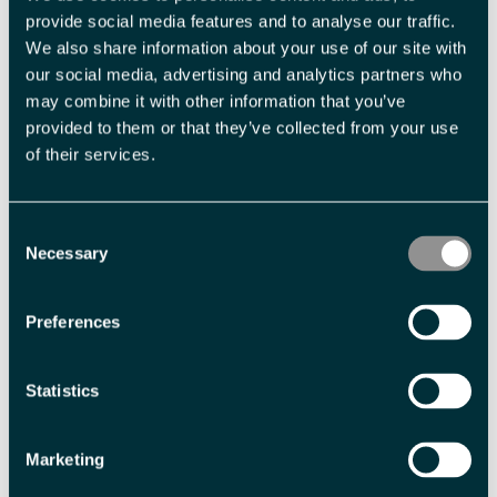
provide social media features and to analyse our traffic.
We also share information about your use of our site with
our social media, advertising and analytics partners who
Avgrens søket
may combine it with other information that you’ve
provided to them or that they’ve collected from your use
Vis liste
Vis kart
Bildecollage
of their services.
Beklager, en feil har oppstått. Vennligst prøv igjen.
Antall resultater:
1
Consent
Necessary
Selection
Preferences
Statistics
Marketing