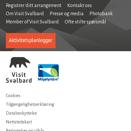
Registrer ditt arrangement
Kontakt oss
Om Visit Svalbard
Presse og media
Photobank
Member of Visit Svalbard
Ofte stilte spørsmål
Aktivitetsplanlegger
Cookies
Tilgjengelighetserklæring
Databeskyttelse
Nettstedskart
Betingelser og vilkår