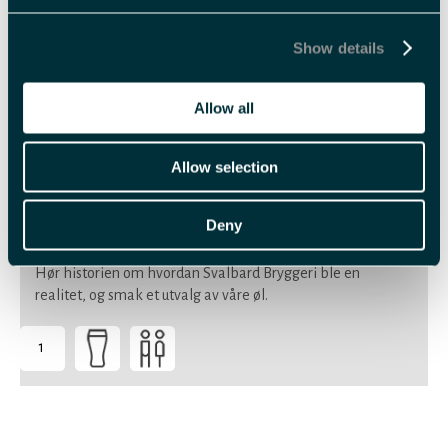
Show details
Allow all
Trip Advisor vurdering
141 vurderinger
Allow selection
Ølsmaking på Svalbard bryggeri
Longyearbyen
Deny
Bryggeribesøk & ølsmaking
Hør historien om hvordan Svalbard Bryggeri ble en
realitet, og smak et utvalg av våre øl.
1
-
Passer
for
alle