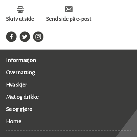
Skriv ut side
Send side på e-post
Informasjon
Overnatting
Hva skjer
Mat og drikke
Se og gjøre
Home