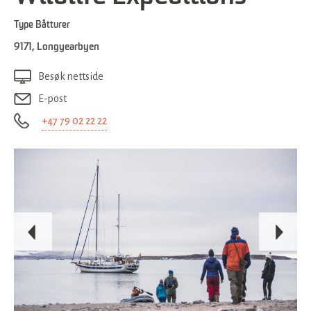
Type
Båtturer
9171
,
Longyearbyen
Besøk nettside
E-post
+47 79 02 22 22