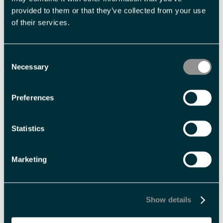
Sesong
provided to them or that they’ve collected from your use
Polarsommer
of their services.
Språk
Consent
Engelsk
Necessary
Selection
Varighet
Preferences
8 dager
flere dager
Statistics
Marketing
Utmerkelser
Show details