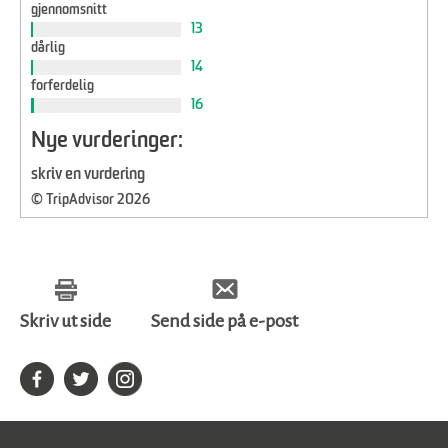
gjennomsnitt
13
dårlig
14
forferdelig
16
Nye vurderinger:
skriv en vurdering
© TripAdvisor 2026
Skriv ut side
Send side på e-post