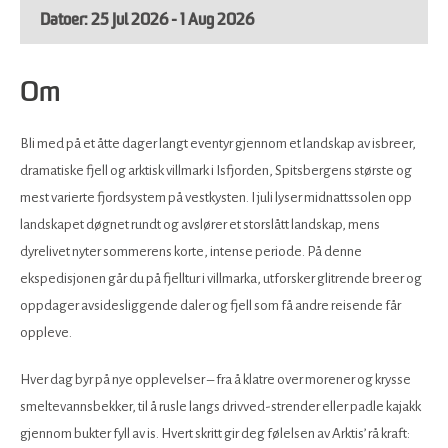
25 Jul 2026 - 1 Aug 2026
Om
Bli med på et åtte dager langt eventyr gjennom et landskap av isbreer,
dramatiske fjell og arktisk villmark i Isfjorden, Spitsbergens største og
mest varierte fjordsystem på vestkysten. I juli lyser midnattssolen opp
landskapet døgnet rundt og avslører et storslått landskap, mens
dyrelivet nyter sommerens korte, intense periode. På denne
ekspedisjonen går du på fjelltur i villmarka, utforsker glitrende breer og
oppdager avsidesliggende daler og fjell som få andre reisende får
oppleve.
Hver dag byr på nye opplevelser – fra å klatre over morener og krysse
smeltevannsbekker, til å rusle langs drivved-strender eller padle kajakk
gjennom bukter fyll av is. Hvert skritt gir deg følelsen av Arktis’ rå kraft: