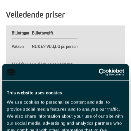
Veiledende priser
Billettype
Billettavgift
Voksen
NOK 69 900,00 pr. person
Med forbehold om prisendringer.
Fasiliteter
This website uses cookies
We use cookies to personalise content and ads, to
Aldersgrense
provide social media features and to analyse our traffic.
16 år
We also share information about your use of our site with
our social media, advertising and analytics partners who
may combine it with other information that you’ve