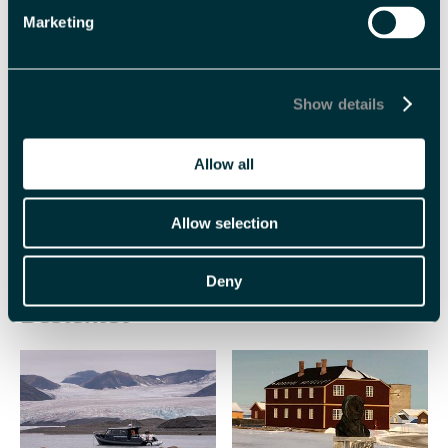
Marketing
Engelsk
norsk
Varighet
Show details
5 timer
Halv dag
Allow all
Allow selection
Deny
Beslektet