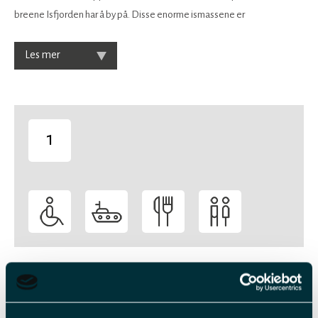
breene Isfjorden har å by på. Disse enorme ismassene er
Les mer
1
-
Veiledende priser