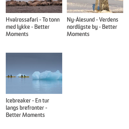
Hvalrossafari - To tonn
Ny-Ålesund - Verdens
med lykke - Better
nordligste by - Better
Moments
Moments
Icebreaker - En tur
langs brefronter -
Better Moments