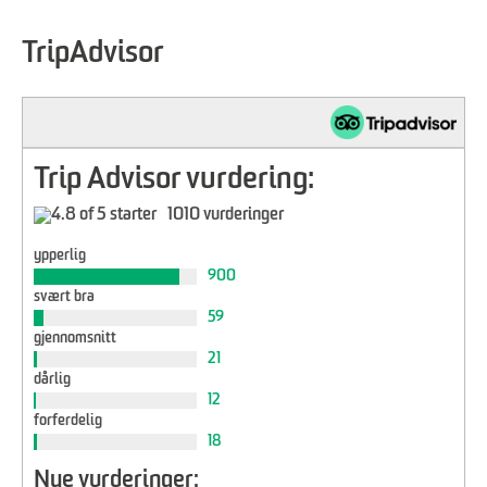
TripAdvisor
Trip Advisor vurdering:
1010 vurderinger
ypperlig
900
svært bra
59
gjennomsnitt
21
dårlig
12
forferdelig
18
Nye vurderinger: