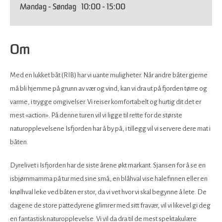
Mandag - Søndag
10:00
- 15:00
Om
Med en lukket båt (RIB) har vi uante muligheter. Når andre båter gjerne
må bli hjemme på grunn av vær og vind, kan vi dra ut på fjorden tørre og
varme, i trygge omgivelser. Vi reiser komfortabelt og hurtig dit det er
mest «action». På denne turen vil vi ligge til rette for de største
naturopplevelsene Isfjorden har å by på, i tillegg vil vi servere dere mat i
båten.
​Dyrelivet i Isfjorden har de siste årene økt markant. Sjansen for å se en
isbjørnmamma på tur med sine små, en blåhval vise halefinnen eller en
knølhval leke ved båten er stor, da vi vet hvor vi skal begynne å lete. De
dagene de store pattedyrene glimrer med sitt fravær, vil vi likevel gi deg
en fantastisk naturopplevelse. Vi vil da dra til de mest spektakulære