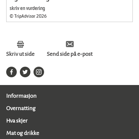
skriv en vurdering
© TripAdvisor 2026
Skriv ut side
Send side på e-post
Informasjon
Overnatting
Hva skjer
Mat og drikke