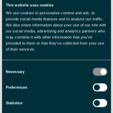
Billettype
Billettavgift
This website uses cookies
We use cookies to personalise content and ads, to
Adults
NOK 3 000,00 pr. person
provide social media features and to analyse our traffic.
We also share information about your use of our site with
Med forbehold om prisendringer.
our social media, advertising and analytics partners who
may combine it with other information that you’ve
provided to them or that they’ve collected from your use
Fasiliteter
of their services.
Aktiviteter
Consent
båtturer
Necessary
Selection
Preferences
Sesong
Nordlysvinter
Polarsommer
Solvinter
Statistics
Språk