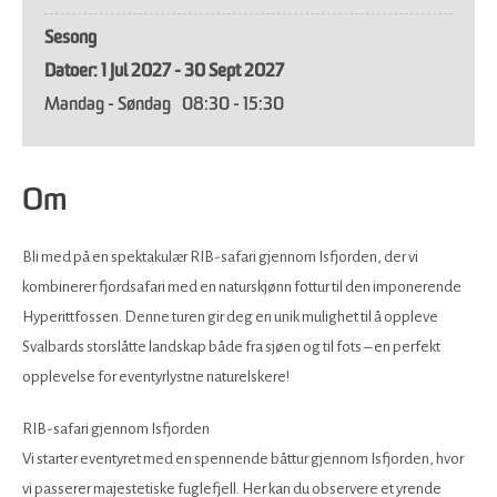
Sesong
1 Jul 2027 - 30 Sept 2027
Mandag - Søndag
08:30
- 15:30
Om
Bli med på en spektakulær RIB-safari gjennom Isfjorden, der vi
kombinerer fjordsafari med en naturskjønn fottur til den imponerende
Hyperittfossen. Denne turen gir deg en unik mulighet til å oppleve
Svalbards storslåtte landskap både fra sjøen og til fots – en perfekt
opplevelse for eventyrlystne naturelskere!
RIB-safari gjennom Isfjorden
Vi starter eventyret med en spennende båttur gjennom Isfjorden, hvor
vi passerer majestetiske fuglefjell. Her kan du observere et yrende