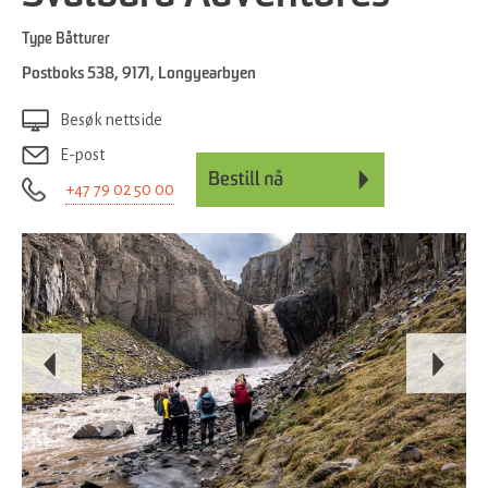
Type
Båtturer
Postboks 538
,
9171
,
Longyearbyen
Besøk nettside
E-post
+47 79 02 50 00