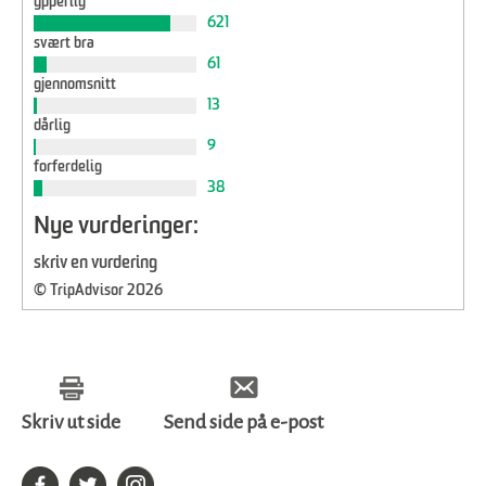
ypperlig
621
svært bra
61
gjennomsnitt
13
dårlig
9
forferdelig
38
Nye vurderinger:
skriv en vurdering
© TripAdvisor 2026
Skriv ut side
Send side på e-post