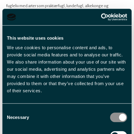
fugleliv med arter som praktærfugl, lundefugl, alkekonge og
polarlomvi, som hekker i de bratte klippene i sommermånedene. Og
hold øynene oppe for sel, hval og hvalross.
Fottur til Hyperittfossen
This website uses cookies
Fra Elveneset begir vi oss til fots gjennom det arktiske terrenget, omgitt
We use cookies to personalise content and ads, to
av unike geologiske formasjoner og dramatiske
provide social media features and to analyse our traffic.
We also share information about your use of our site with
our social media, advertising and analytics partners who
Les mer
may combine it with other information that you’ve
provided to them or that they’ve collected from your use
of their services.
3
-
Consent
Necessary
Selection