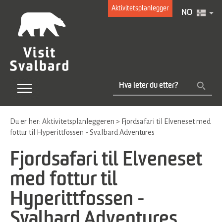
Aktivitetsplanlegger
NO
Du er her:
Aktivitetsplanleggeren
>
Fjordsafari til Elveneset med
fottur til Hyperittfossen - Svalbard Adventures
Fjordsafari til Elveneset
med fottur til
Hyperittfossen -
Svalbard Adventures