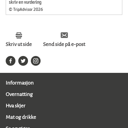
skriv en vurdering
© TripAdvisor 2026
Skriv ut side
Send side på e-post
Informasjon
Overnatting
Hva skjer
Mat og drikke