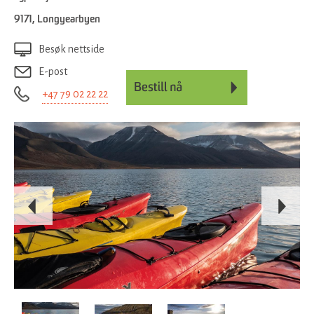
9171
,
Longyearbyen
Besøk nettside
E-post
+47 79 02 22 22