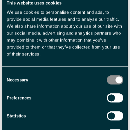
This website uses cookies
Språk
We use cookies to personalise content and ads, to
Engelsk
provide social media features and to analyse our traffic.
We also share information about your use of our site with
Varighet
our social media, advertising and analytics partners who
1 dag
7 timer
may combine it with other information that you’ve
provided to them or that they’ve collected from your use
of their services.
Consent
Necessary
Selection
Preferences
Utmerkelser
Statistics