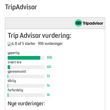
TripAdvisor
Trip Advisor vurdering:
918 vurderinger
ypperlig
816
svært bra
60
gjennomsnitt
13
dårlig
14
forferdelig
16
Nye vurderinger: