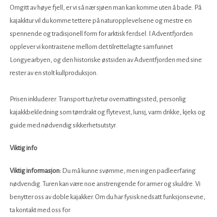
Omgitt av høye fjell, er vi så nær sjøen man kan komme uten å bade. På
kajakktur vil du komme tettere på naturopplevelsene og mestre en
spennende og tradisjonell form for arktisk ferdsel. I Adventfjorden
opplever vi kontrastene mellom det tilrettelagte samfunnet
Longyearbyen, og den historiske østsiden av Adventfjorden med sine
rester av en stolt kullproduksjon.
Prisen inkluderer: Transport tur/retur overnattingssted, personlig
kajakkbekledning som tørrdrakt og flytevest, lunsj, varm drikke, kjeks og
guide med nødvendig sikkerhetsutstyr.
Viktig info
Viktig informasjon:
Du må kunne svømme, men ingen padleerfaring
nødvendig. Turen kan være noe anstrengende for armer og skuldre. Vi
benytter oss av doble kajakker. Om du har fysisk nedsatt funksjonsevne,
ta kontakt med oss for