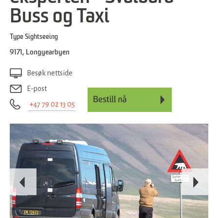
Buss og Taxi
Type
Sightseeing
9171
,
Longyearbyen
Besøk nettside
E-post
+47 79 02 13 05