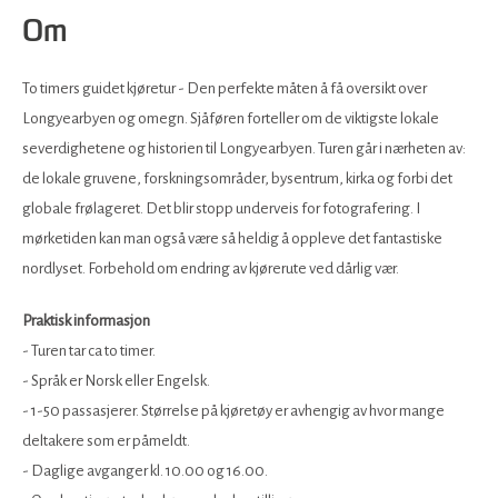
Om
To timers guidet kjøretur - Den perfekte måten å få oversikt over
Longyearbyen og omegn. Sjåføren forteller om de viktigste lokale
severdighetene og historien til Longyearbyen. Turen går i nærheten av:
de lokale gruvene, forskningsområder, bysentrum, kirka og forbi det
globale frølageret. Det blir stopp underveis for fotografering. I
mørketiden kan man også være så heldig å oppleve det fantastiske
nordlyset. Forbehold om endring av kjørerute ved dårlig vær.
Praktisk informasjon
- Turen tar ca to timer.
- Språk er Norsk eller Engelsk.
- 1-50 passasjerer. Størrelse på kjøretøy er avhengig av hvor mange
deltakere som er påmeldt.
- Daglige avganger kl. 10.00 og 16.00.