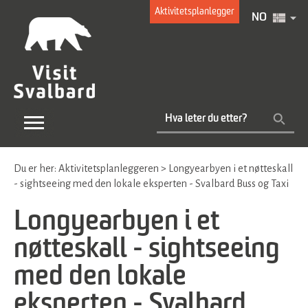
Aktivitetsplanlegger
NO
Du er her:
Aktivitetsplanleggeren
>
Longyearbyen i et nøtteskall
- sightseeing med den lokale eksperten - Svalbard Buss og Taxi
Longyearbyen i et
nøtteskall - sightseeing
med den lokale
eksperten - Svalbard