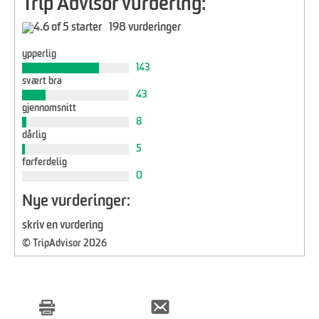
Trip Advisor vurdering:
198 vurderinger
ypperlig
143
svært bra
43
gjennomsnitt
8
dårlig
5
forferdelig
0
Nye vurderinger:
skriv en vurdering
© TripAdvisor 2026