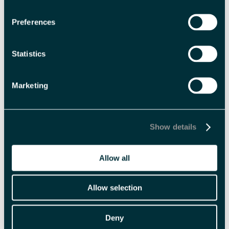
Med forbehold om prisendringer.
Preferences
Fasiliteter
Statistics
Handikap
delvis tilgjengelig for rullestolbrukere
Marketing
Sesong
Show details
Nordlysvinter
Polarsommer
Solvinter
Allow all
Varighet
< halv dag
2 timer
Allow selection
Deny