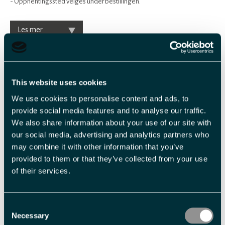
- Opphentingssted velges under bestillingen.
Les mer
This website uses cookies
1
-
We use cookies to personalise content and ads, to
provide social media features and to analyse our traffic.
We also share information about your use of our site with
our social media, advertising and analytics partners who
Veiledende priser
may combine it with other information that you’ve
provided to them or that they’ve collected from your use
of their services.
Billettype
Billettavgift
Voksen
NOK 445,00 pr. person
Consent
Necessary
Selection