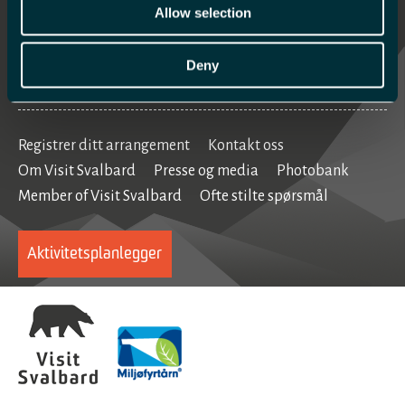
Mat og drikke
Allow selection
Se og gjøre
Deny
Home
Registrer ditt arrangement
Kontakt oss
Om Visit Svalbard
Presse og media
Photobank
Member of Visit Svalbard
Ofte stilte spørsmål
Aktivitetsplanlegger