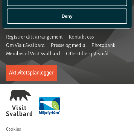
Se og gjøre
Home
Deny
Registrer ditt arrangement
Kontakt oss
Om Visit Svalbard
Presse og media
Photobank
Member of Visit Svalbard
Ofte stilte spørsmål
Aktivitetsplanlegger
Cookies