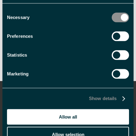
Consent
Necessary
Selection
Preferences
Skriv ut side
Send side på e-post
Statistics
Marketing
Informasjon
Show details
Overnatting
Hva skjer
Allow all
Mat og drikke
Allow selection