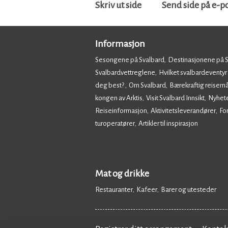
Skriv ut side
Send side på e-p
Informasjon
Sesongene på Svalbard
Destinasjonene på 
,
Svalbardvettreglene
Hvilket svalbardeventyr
,
deg best?
Om Svalbard
Bærekraftig reisemå
,
,
kongen av Arktis
Visit Svalbard Innsikt
Nyhet
,
,
Reiseinformasjon
Aktivitetsleverandører
Fo
,
,
turoperatører
Artikler til inspirasjon
,
,
Mat og drikke
Restauranter
Kafeer
Barer og utesteder
,
,
,