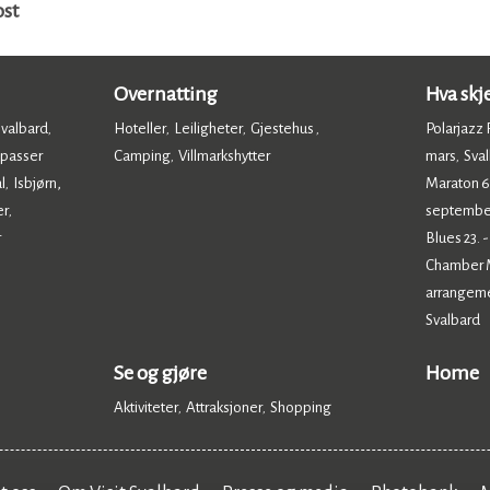
ost
Overnatting
Hva skj
Svalbard
Hoteller
Leiligheter
Gjestehus
Polarjazz F
,
,
,
,
 passer
Camping
Villmarkshytter
mars
Sval
,
,
,
l
Isbjørn,
Maraton 6.
,
er
septembe
,
r
Blues 23. 
Chamber Mu
arrangem
Svalbard
,
Se og gjøre
Home
Aktiviteter
Attraksjoner
Shopping
,
,
,