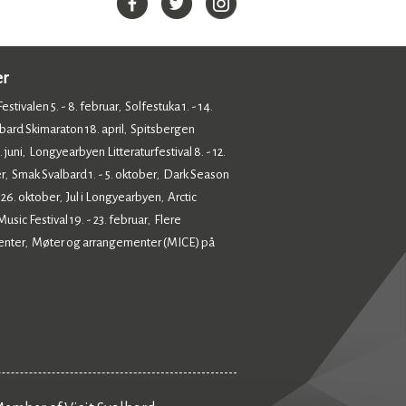
er
estivalen 5. - 8. februar
Solfestuka 1. - 14.
,
bard Skimaraton 18. april
Spitsbergen
,
 juni
Longyearbyen Litteraturfestival 8. - 12.
,
r
Smak Svalbard 1. - 5. oktober
Dark Season
,
,
- 26. oktober
Jul i Longyearbyen
Arctic
,
,
sic Festival 19. - 23. februar
Flere
,
enter
Møter og arrangementer (MICE) på
,