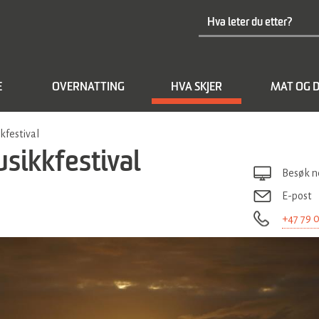
E
OVERNATTING
HVA SKJER
MAT OG D
kfestival
usikkfestival
Besøk n
E-post
+47 79 