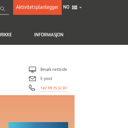
Aktivitetsplanlegger
NO
RIKKE
INFORMASJON
Besøk nettside
E-post
+47 99 75 32 30