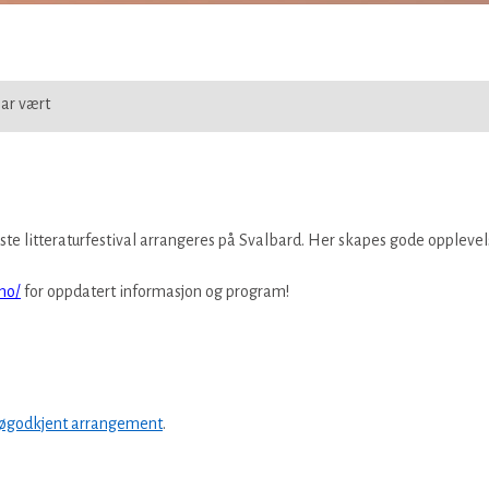
ar vært
te litteraturfestival arrangeres på Svalbard. Her skapes gode opplevels
.no/
for oppdatert informasjon og program!
jøgodkjent arrangement
.