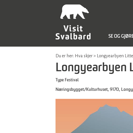
SE OG GJØR
Du er her:
Hva skjer
>
Longyearbyen Litte
Longyearbyen Li
Type
Festival
Næringsbygget/Kulturhuset
,
9170
,
Longy