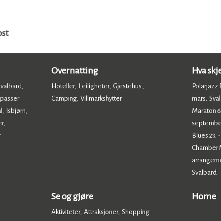
ost
Overnatting
Hva skj
Svalbard
Hoteller
Leiligheter
Gjestehus
Polarjazz F
,
,
,
,
 passer
Camping
Villmarkshytter
mars
Sval
,
,
,
l
Isbjørn,
Maraton 6.
,
er
septembe
,
r
Blues 23. 
Chamber Mu
arrangem
Svalbard
,
Se og gjøre
Home
Aktiviteter
Attraksjoner
Shopping
,
,
,