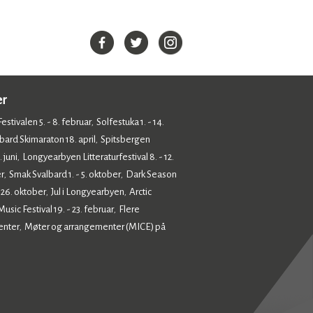
er
estivalen 5. - 8. februar
Solfestuka 1. - 14.
,
bard Skimaraton 18. april
Spitsbergen
,
 juni
Longyearbyen Litteraturfestival 8. - 12.
,
r
Smak Svalbard 1. - 5. oktober
Dark Season
,
,
- 26. oktober
Jul i Longyearbyen
Arctic
,
,
sic Festival 19. - 23. februar
Flere
,
enter
Møter og arrangementer (MICE) på
,