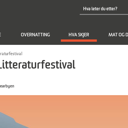
E
OVERNATTING
HVA SKJER
MAT OG D
raturfestival
tteraturfestival
earbyen