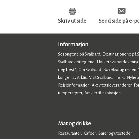
Skriv ut side
Send side på e-p
Informasjon
Sesongene på Svalbard
Destinasjonene på 
,
Svalbardvettreglene
Hvilket svalbardeventyr
,
deg best?
Om Svalbard
Bærekraftig reisemå
,
,
kongen av Arktis
Visit Svalbard Innsikt
Nyhet
,
,
Reiseinformasjon
Aktivitetsleverandører
Fo
,
,
turoperatører
Artikler til inspirasjon
,
,
Mat og drikke
Restauranter
Kafeer
Barer og utesteder
,
,
,