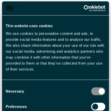
This website uses cookies
We use cookies to personalise content and ads, to
provide social media features and to analyse our traffic.
Tilgjengelig
We also share information about your use of our site with
our social media, advertising and analytics partners who
Beklager, men dette arrangementer har vært
may combine it with other information that you’ve
provided to them or that they’ve collected from your use
of their services.
Om
I 2019 ble Svalbards første Pride Festival arrangert. Verdens
Consent
nordligste Pride parade ble en stor suksess, og nå arrangeres
Necessary
Selection
Pride årlig i lille Longyearbyen. Festivalen er familieorientert, og
er med på å vise aksept, og mangfold i et av verdens nordligste
Preferences
samfunn. Vi vil også vise de mange tusen turister som besøker