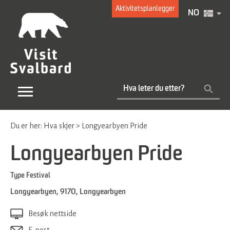
Aktivitetsplanlegger
NO
Du er her:
Hva skjer
>
Longyearbyen Pride
Longyearbyen Pride
Type
Festival
Longyearbyen
,
9170
,
Longyearbyen
Besøk nettside