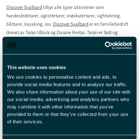
Discover Svalbard
tilbyr alle typer aktiviteter som
hundesledeturer, isgrotteturer, snøskuterturer, sightseeing,
båtturer, kayaking, osv.
Discover Svalbard
er en familiebedrift
drevet av Tarjei Våtvik og Daiane Freitas. Tarjei er født og
oppvokst i Longyearbyen og har god kunnskap om Svalbard.
Foreldrene hans bor fortsatt i Longyearbyen og eier
Svalbard Villmarkssenter AS
, også en turisme bedrift. Daiane er
fra Rio de Janeiro, og har bodd på Svalbard siden 2008. Både
This website uses cookies
Tarjei og Daiane har jobbet med turismen på Svalbard i ca. 10 år.
We use cookies to personalise content and ads, to
provide social media features and to analyse our traffic.
Vi jobber med å synliggjøre alle aktiviteter som finnes på
We also share information about your use of our site with
Svalbard for de tilreisende. Vi samarbeider med flere aktører på
our social media, advertising and analytics partners who
Svalbard, dette fører til at vi kan tilby et bredt spekter av
may combine it with other information that you’ve
provided to them or that they’ve collected from your use
aktiviteter - både sommer og vinter. Vi hjelper til med
of their services.
overnatting, dagsturer, ekspedisjoner, mat opplevelse,
scooterutleie, turutstyr eller transport. Om du er her