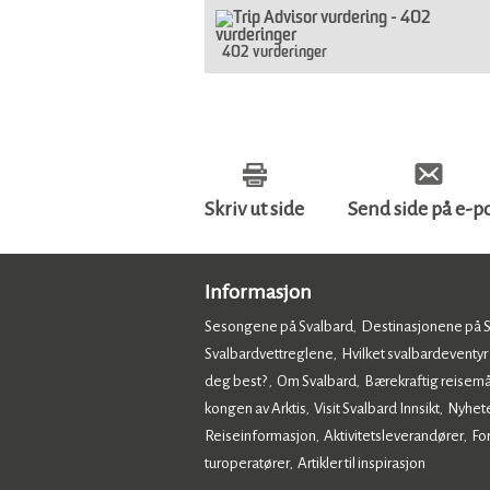
402 vurderinger
Skriv ut side
Send side på e-p
Informasjon
Sesongene på Svalbard
Destinasjonene på 
,
Svalbardvettreglene
Hvilket svalbardeventyr
,
deg best?
Om Svalbard
Bærekraftig reisemå
,
,
kongen av Arktis
Visit Svalbard Innsikt
Nyhet
,
,
Reiseinformasjon
Aktivitetsleverandører
Fo
,
,
turoperatører
Artikler til inspirasjon
,
,