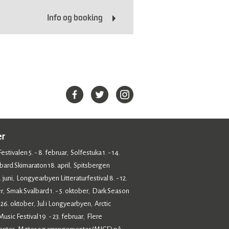
Info og booking
er
estivalen 5. - 8. februar
Solfestuka 1. - 14.
,
bard Skimaraton 18. april
Spitsbergen
,
 juni
Longyearbyen Litteraturfestival 8. - 12.
,
r
Smak Svalbard 1. - 5. oktober
Dark Season
,
,
- 26. oktober
Jul i Longyearbyen
Arctic
,
,
sic Festival 19. - 23. februar
Flere
,