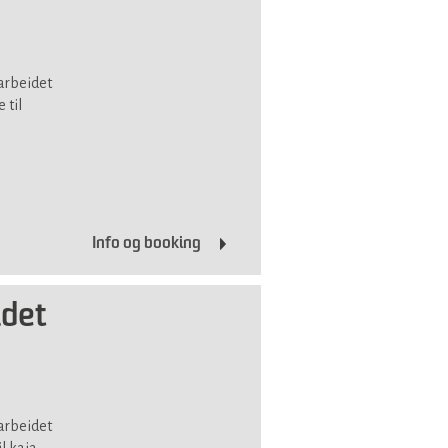
arbeidet
 til
Info og booking
idet
arbeidet