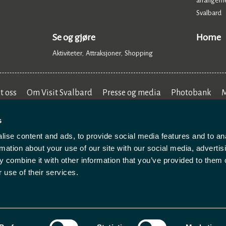
arrangem
Svalbard
,
Se og gjøre
Home
Aktiviteter
Attraksjoner
Shopping
,
,
,
t oss
Om Visit Svalbard
Presse og media
Photobank
M
s
ise content and ads, to provide social media features and to an
rmation about your use of our site with our social media, advertis
 combine it with other information that you’ve provided to them o
 use of their services.
abeskyttelse
Nettstedskart
Betingelser og vilkår