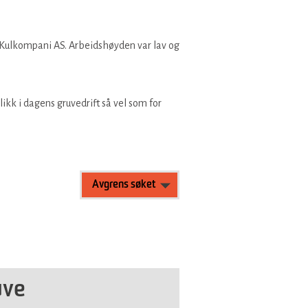
en Kulkompani AS. Arbeidshøyden var lav og
likk i dagens gruvedrift så vel som for
Avgrens søket
uve