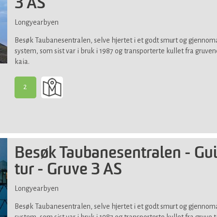
3 AS
Longyearbyen
Besøk Taubanesentralen, selve hjertet i et godt smurt og gjennom
system, som sist var i bruk i 1987 og transporterte kullet fra gruvene
kaia.
2
-
Passer
for
de
fleste
Besøk Taubanesentralen - Gu
tur - Gruve 3 AS
Longyearbyen
Besøk Taubanesentralen, selve hjertet i et godt smurt og gjennom