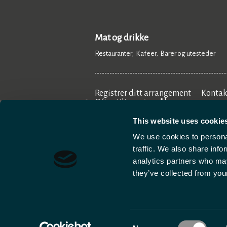
Mat og drikke
Restauranter
Kafeer
Barer og utesteder
,
,
,
Registrer ditt arrangement
Kontak
Ofte stilte spørsmål
This website uses cookie
We use cookies to personal
traffic. We also share info
analytics partners who may
they’ve collected from your
Cookies
Tilgjengelighetserklæring
Dat
Consent
© 2026 Svalbard. Rettighetsbeskyttet