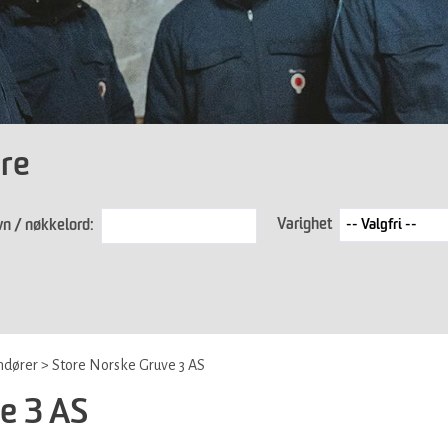
øre
Varighet
n / nøkkelord:
ndører
>
Store Norske Gruve 3 AS
e 3 AS