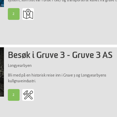
system, som sist var i bruk i 1987 og transporterte kullet fra gruve t
2
-
Passer
for
de
fleste
Besøk i Gruve 3 - Gruve 3 AS
Longyearbyen
Bli med på en historisk reise inn i Gruve 3 og Longyearbyens
kullgruveindustri.
2
-
Passer
for