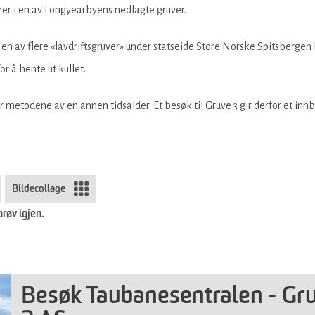
urer i en av Longyearbyens nedlagte gruver.
r en av flere «lavdriftsgruver» under statseide Store Norske Spitsberg
r å hente ut kullet.
r metodene av en annen tidsalder. Et besøk til Gruve 3 gir derfor et innb
Bildecollage
prøv igjen.
Besøk Taubanesentralen - Gr