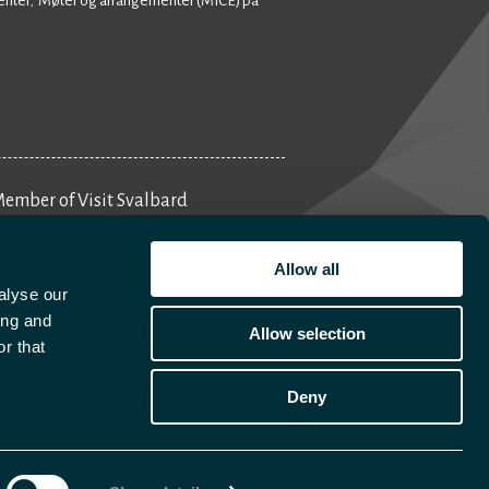
enter
Møter og arrangementer (MICE) på
,
ember of Visit Svalbard
Aktivitetsplanlegger
Allow all
alyse our
ing and
Allow selection
r that
Deny