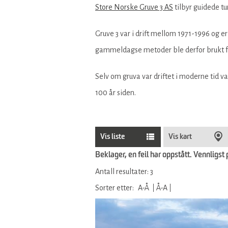
Store Norske Gruve 3 AS
tilbyr guidede t
Gruve 3 var i drift mellom 1971-1996 og e
gammeldagse metoder ble derfor brukt fo
Selv om gruva var driftet i moderne tid va
100 år siden.
Vis liste
Vis kart
Beklager, en feil har oppstått. Vennligst 
Antall resultater:
3
Sorter etter:
A-Å
Å-A