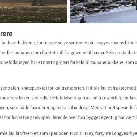
rere
ske taubanebukkene, for mange selve symbolet på Longyearbyens histori
er for taubanen som fraktet kull fra gruvene til havna. Selv om tauban
kalbefolkningen har et nært og kjært forhold til taubanebukkene, som 
entralen, knutepunktet for kulltransporten. Hit ble kullet fraktet med 
banesentralen en stor rolle i effektiviseringen av kulltransporten, før l
en, som både fascinerer og bidrar til undring. Med sitt helt spesielle f
har funnet seg selv spekulerende over hva bygget egentlig har vært b
amle kullkraftverket, som i perioden 1920 til 1983, forsynte Longyearby