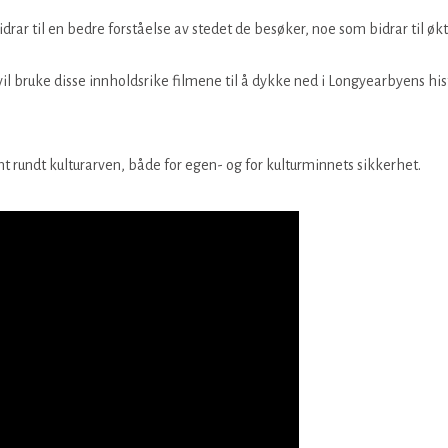
 bidrar til en bedre forståelse av stedet de besøker, noe som bidrar til
 vil bruke disse innholdsrike filmene til å dykke ned i Longyearbyens hist
mt rundt kulturarven, både for egen- og for kulturminnets sikkerhet.