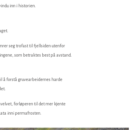
ndu inn i historien.
aget.
r seg trofast til fjellsiden utenfor
ingene, som betraktes best på avstand.
il å forstå gruvearbeidernes harde
let.
elvet, forløperen til det mer kjente
data inni permafrosten.