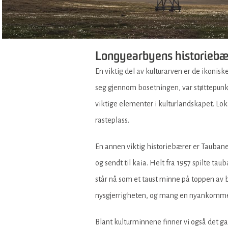
Longyearbyens historiebæ
En viktig del av kulturarven er de ikoni
seg gjennom bosetningen, var støttepunkt
viktige elementer i kulturlandskapet. Lo
rasteplass.
En annen viktig historiebærer er Taubanes
og sendt til kaia. Helt fra 1957 spilte tau
står nå som et taust minne på toppen av by
nysgjerrigheten, og mang en nyankommet 
Blant kulturminnene finner vi også det g