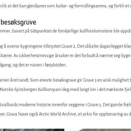
lik at det kan gjenåpnes som kultur- og formidlingsarena, og forbli et vi
 besøksgruve
mmer, basert på tidspunktet de forskjellige kullforekomstene ble oppd
 å overse bygningene tilknyttet Gruve 2. Det såkalte daganlegget klamre
nsbærer. Av sikkerhetsmessige årsaker er det forbudt å nærme seg bygn
ang, og det er nissen i førjulstiden.
en året rundt. Som eneste besøksgruve gir Gruve 3 en unik mulighet t
e Norske Spitsbergen Kullkompani deg med langt inn i det mørkeste fjel
 Svalbards moderne historie innenfor veggene i Gruve 3. Det gamle frøhv
er. Gruva huser også Arctic World Archive, et arkiv for oppbevaring av 