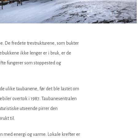
e. De fredete trestrukturene, som bukter
ebukkene ikke lenger er i bruk, er de
ofte fungerer som stoppested og
de ulike taubanene, før det ble lastet om
astebiler overtok i 1987. Taubanesentralen
uturistiske utseende pirrer den
rukt til.
en med energi og varme. Lokale krefter er