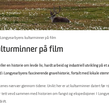
Longyearbyens kulturminner på film
turminner på film
r en historie om levde liv, hardt arbeid og industriell utvikling på et 
 i Longyearbyens fascinerende gruvehistorie, fortalt med lokale stemm
nes nærvær gjennom tidene. Unikt her er at kulturminner datert før 1
er tett vevd sammen med historien om fangst og ekspedisjoner. I Longy
rift.