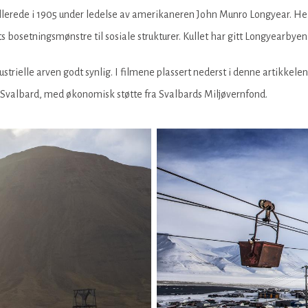
allerede i 1905 under ledelse av amerikaneren John Munro Longyear. He
s bosetningsmønstre til sosiale strukturer. Kullet har gitt Longyearbyen
strielle arven godt synlig. I filmene plassert nederst i denne artikkele
it Svalbard, med økonomisk støtte fra Svalbards Miljøvernfond.