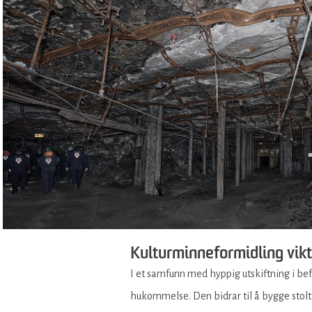
Kulturminneformidling vik
I et samfunn med hyppig utskiftning i be
hukommelse. Den bidrar til å bygge stolth