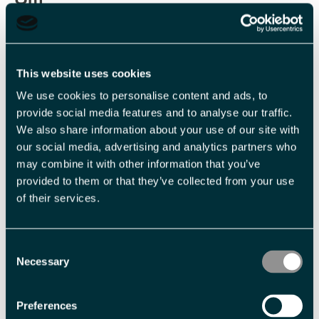
Det gamle vinmonopolet er pusset opp til fordums glans.
I rommet der gruvearbeiderne hentet sine tilmålte kvoter
This website uses cookies
alkohol, kan du nå ta et lite glass før maten. På bestilling
We use cookies to personalise content and ads, to
arrangerer vi champagnesmaking. Champagnekartet vårt er
provide social media features and to analyse our traffic.
innholdsrikt, og omfatter flere flasker av de riktig sjeldne.
We also share information about your use of our site with
our social media, advertising and analytics partners who
may combine it with other information that you’ve
provided to them or that they’ve collected from your use
of their services.
Consent
Necessary
Selection
Preferences
Utmerkelser