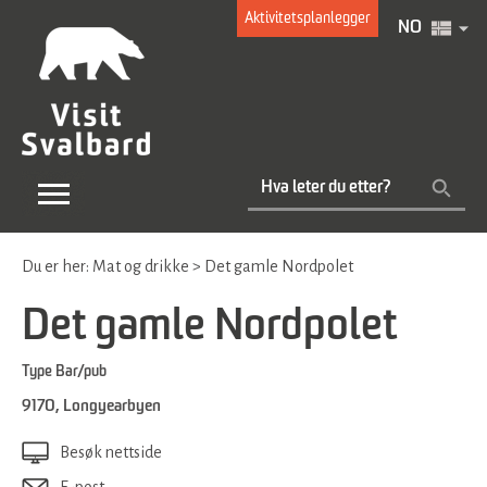
Aktivitetsplanlegger
NO
Du er her:
Mat og drikke
>
Det gamle Nordpolet
Det gamle Nordpolet
Type
Bar/pub
9170
,
Longyearbyen
Besøk nettside