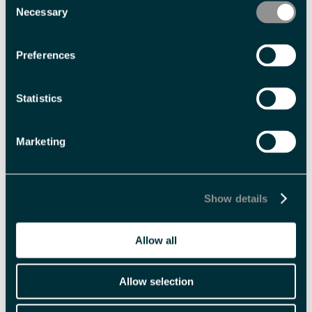
mulig: Restauranten har et tett samarbeid med lokale fiskere,
Necessary
Selection
fangstmenn og jegere som overvintrer på Svalbard. Du kan glede deg
til en helt unik sesongbasert smaksmeny, sammensatt av mange små
Preferences
retter. Legg til en vin- eller juicepakke, og nyt nøye utvalgte glass som
komplementerer hver rett.
Statistics
I 2018 ble Huset kåret til Norges
Marketing
Les mer
Show details
Allow all
Allow selection