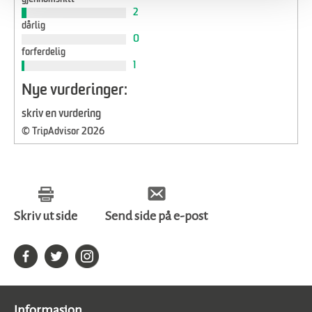
2
dårlig
0
forferdelig
1
Nye vurderinger:
skriv en vurdering
© TripAdvisor 2026
Skriv ut side
Send side på e-post
Informasjon