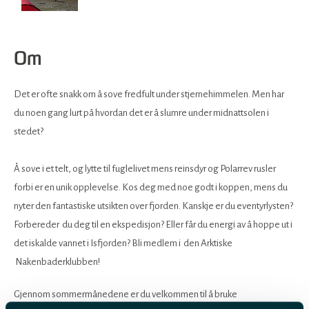
Om
Det er ofte snakk om å sove fredfult under stjernehimmelen. Men har
du noen gang lurt på hvordan det er å slumre under midnattsolen i
stedet?
Å sove i et telt, og lytte til fuglelivet mens reinsdyr og Polarrev rusler
forbi er en unik opplevelse. Kos deg med noe godt i koppen, mens du
nyter den fantastiske utsikten over fjorden. Kanskje er du eventyrlysten?
Forbereder du deg til en ekspedisjon? Eller får du energi av å hoppe ut i
det iskalde vannet i Isfjorden? Bli medlem i den Arktiske
Nakenbaderklubben!
Gjennom sommermånedene er du velkommen til å bruke