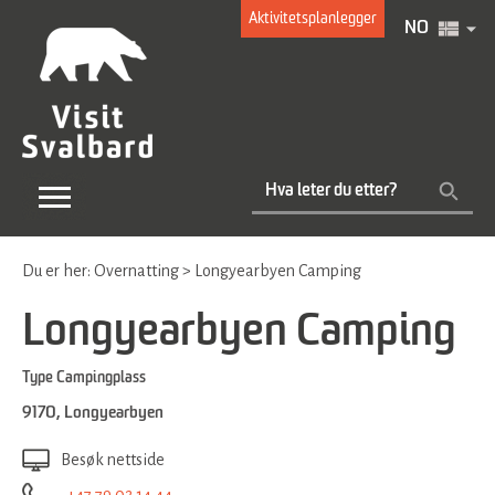
Aktivitetsplanlegger
NO
Du er her:
Overnatting
>
Longyearbyen Camping
Longyearbyen Camping
Type
Campingplass
9170
,
Longyearbyen
Besøk nettside