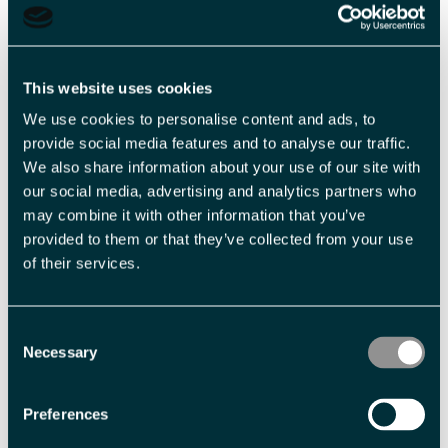
Longyearbyen Camping som din basecamp, og nyte den unike og
intense naturen, som er ulik alt annet.
Og.....ja, dette er verdens nordligste campingplass!
This website uses cookies
We use cookies to personalise content and ads, to
Viktig informasjon
provide social media features and to analyse our traffic.
We also share information about your use of our site with
Les mer
our social media, advertising and analytics partners who
may combine it with other information that you’ve
provided to them or that they’ve collected from your use
Fasiliteter
of their services.
Symboler
Consent
Overnatting telt
Toalett
Necessary
Selection
Preferences