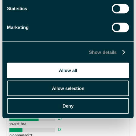
TripAdvisor
Statistics
Marketing
Trip Advisor vurdering:
42 vurderinger
Show details
Service
Allow all
Verdi
Allow selection
Renslighet
Sted
Deny
ypperlig
27
svært bra
12
gjennomsnitt