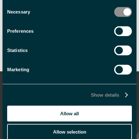
Consent
Necessary
Selection
Preferences
Skriv ut side
Send side på e-post
Statistics
Marketing
Informasjon
Overnatting
Show details
Hva skjer
Allow all
Mat og drikke
Se og gjøre
Allow selection