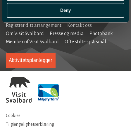
Home
Deny
Registrer ditt arrangement
Kontakt oss
Om Visit Svalbard
Presse og media
Photobank
Member of Visit Svalbard
Ofte stilte spørsmål
Aktivitetsplanlegger
Cookies
Tilgjengelighetserklæring