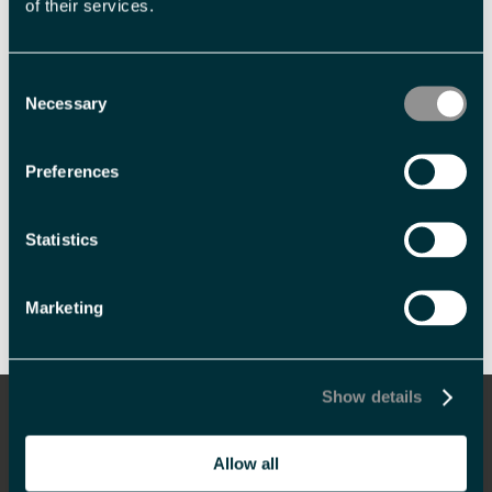
of their services.
Consent
Necessary
Selection
Preferences
Statistics
Skriv ut side
Send side på e-post
Marketing
Show details
Informasjon
Overnatting
Allow all