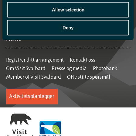
Hva skjer
Allow selection
Mat og drikke
Se og gjøre
Deny
Home
Registrer ditt arrangement
Kontakt oss
Om Visit Svalbard
Presse og media
Photobank
Member of Visit Svalbard
Ofte stilte spørsmål
Aktivitetsplanlegger