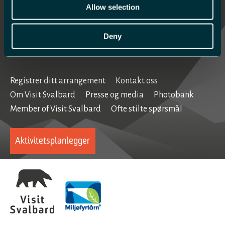
Mat og drikke
Allow selection
Se og gjøre
Deny
Home
Registrer ditt arrangement
Kontakt oss
Om Visit Svalbard
Presse og media
Photobank
Member of Visit Svalbard
Ofte stilte spørsmål
Aktivitetsplanlegger