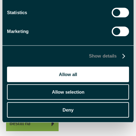
Med forbehold om prisendringer.
Statistics
Fasiliteter
Marketing
Aldersgrense
barn -
2 år
Show details
Allow all
Sesong
Polarsommer
Allow selection
Deny