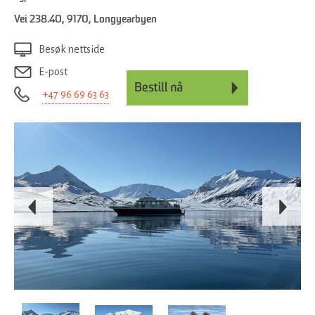
Vei 238.40
,
9170
,
Longyearbyen
Besøk nettside
E-post
+47 96 69 63 63