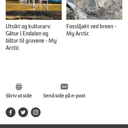
Utsikt og kulturarv:
Fossiljakt ved breen -
Gåtur i Endalen og
My Arctic
biltur til gruvene - My
Arctic
Skriv ut side
Send side på e-post