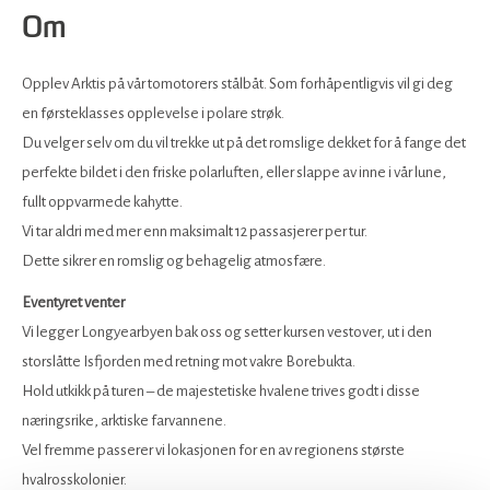
Om
Opplev Arktis på vår tomotorers stålbåt. Som forhåpentligvis vil gi deg
en førsteklasses opplevelse i polare strøk.
Du velger selv om du vil trekke ut på det romslige dekket for å fange det
perfekte bildet i den friske polarluften, eller slappe av inne i vår lune,
fullt oppvarmede kahytte.
Vi tar aldri med mer enn maksimalt 12 passasjerer per tur.
Dette sikrer en romslig og behagelig atmosfære.
Eventyret venter
Vi legger Longyearbyen bak oss og setter kursen vestover, ut i den
storslåtte Isfjorden med retning mot vakre Borebukta.
Hold utkikk på turen – de majestetiske hvalene trives godt i disse
næringsrike, arktiske farvannene.
Vel fremme passerer vi lokasjonen for en av regionens største
hvalrosskolonier.