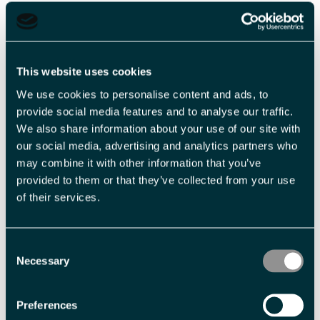
Her håper vi på å få oppleve de mektige dyrene i sitt naturlige element,
Les mer
This website uses cookies
We use cookies to personalise content and ads, to
provide social media features and to analyse our traffic.
We also share information about your use of our site with
2
our social media, advertising and analytics partners who
-
may combine it with other information that you’ve
provided to them or that they’ve collected from your use
of their services.
Veiledende priser
Consent
Billettype
Billettavgift
Necessary
Selection
Voksen
NOK 3 300,00 pr. person
Preferences