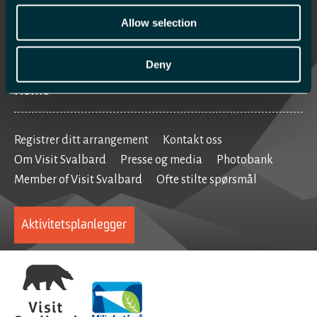
Hva skjer
Allow selection
Mat og drikke
Se og gjøre
Deny
Home
Registrer ditt arrangement
Kontakt oss
Om Visit Svalbard
Presse og media
Photobank
Member of Visit Svalbard
Ofte stilte spørsmål
Aktivitetsplanlegger