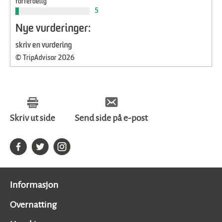
forferdelig
5
Nye vurderinger:
skriv en vurdering
© TripAdvisor 2026
Skriv ut side
Send side på e-post
Informasjon
Overnatting