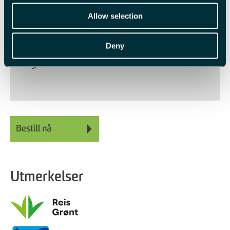
Sesong
Allow selection
Solvinter
Deny
Varighet
1 dag
7 timer
Utmerkelser