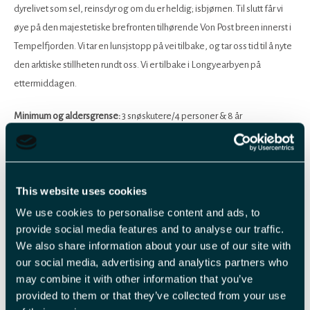
dyrelivet som sel, reinsdyr og om du er heldig; isbjørnen. Til slutt får vi
øye på den majestetiske brefronten tilhørende Von Post breen innerst i
Tempelfjorden. Vi tar en lunsjstopp på vei tilbake, og tar oss tid til å nyte
den arktiske stillheten rundt oss. Vi er tilbake i Longyearbyen på
ettermiddagen.
Minimum og aldersgrense:
3 snøskutere/4 personer & 8 år
Les mer
This website uses cookies
We use cookies to personalise content and ads, to
provide social media features and to analyse our traffic.
3
We also share information about your use of our site with
-
our social media, advertising and analytics partners who
may combine it with other information that you’ve
provided to them or that they’ve collected from your use