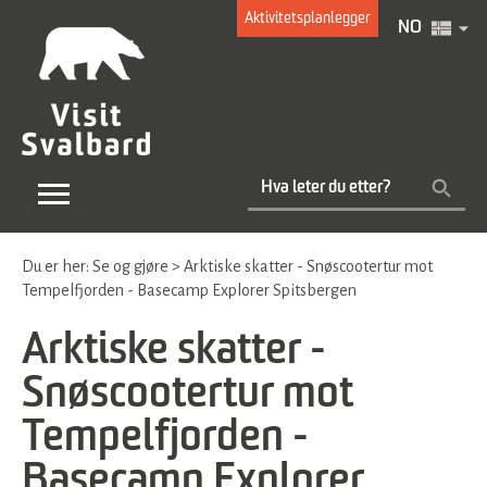
Aktivitetsplanlegger
NO
Du er her:
Se og gjøre
>
Arktiske skatter - Snøscootertur mot
Tempelfjorden - Basecamp Explorer Spitsbergen
Arktiske skatter -
Snøscootertur mot
Tempelfjorden -
Basecamp Explorer