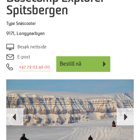
Spitsbergen
Type
Snøscooter
9171
,
Longyearbyen
Besøk nettside
E-post
+47 79 02 46 00