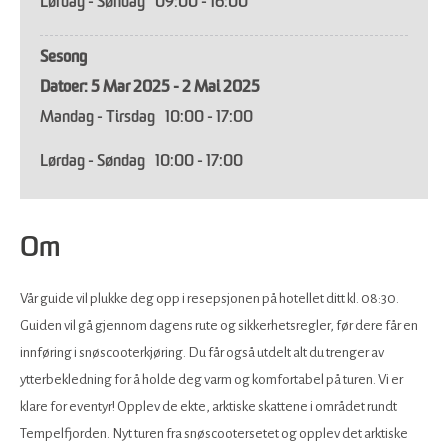
Lørdag - Søndag
09:00
- 16:00
Sesong
5 Mar 2025 - 2 Mai 2025
Mandag - Tirsdag
10:00
- 17:00
Lørdag - Søndag
10:00
- 17:00
Om
Vår guide vil plukke deg opp i resepsjonen på hotellet ditt kl. 08:30.
Guiden vil gå gjennom dagens rute og sikkerhetsregler, før dere får en
innføring i snøscooterkjøring. Du får også utdelt alt du trenger av
ytterbekledning for å holde deg varm og komfortabel på turen. Vi er
klare for eventyr! Opplev de ekte, arktiske skattene i området rundt
Tempelfjorden. Nyt turen fra snøscootersetet og opplev det arktiske