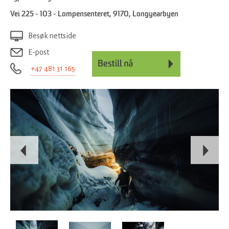
Vei 225 - 103 - Lompensenteret
,
9170
,
Longyearbyen
Besøk nettside
E-post
+47 481 31 165