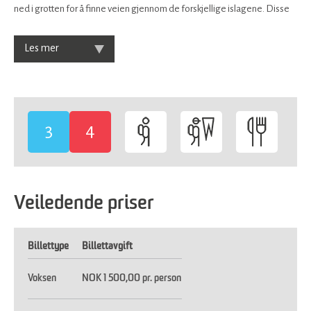
ned i grotten for å finne veien gjennom de forskjellige islagene. Disse
Les mer
3
4
-
-
Veiledende priser
Billettype
Billettavgift
Voksen
NOK 1 500,00 pr. person