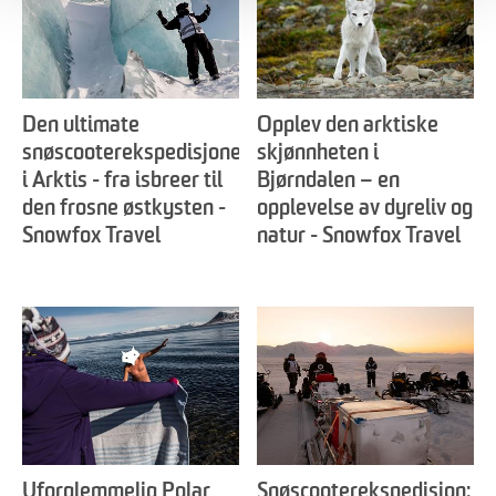
Den ultimate
Opplev den arktiske
snøscooterekspedisjonen
skjønnheten i
i Arktis - fra isbreer til
Bjørndalen – en
den frosne østkysten -
opplevelse av dyreliv og
Snowfox Travel
natur - Snowfox Travel
Uforglemmelig Polar
Snøscooterekspedisjon: