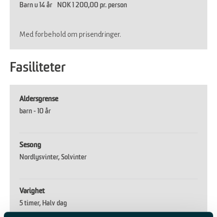
Barn u 14 år
NOK 1 200,00 pr. person
Med forbehold om prisendringer.
Fasiliteter
Aldersgrense
barn -
10 år
Sesong
Nordlysvinter
Solvinter
Varighet
5 timer
Halv dag