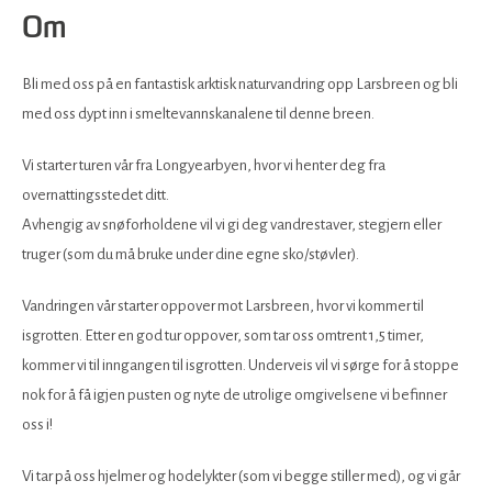
Om
Bli med oss ​​på en fantastisk arktisk naturvandring opp Larsbreen og bli
med oss ​​dypt inn i smeltevannskanalene til denne breen.
Vi starter turen vår fra Longyearbyen, hvor vi henter deg fra
overnattingsstedet ditt.
Avhengig av snøforholdene vil vi gi deg vandrestaver, stegjern eller
truger (som du må bruke under dine egne sko/støvler).
Vandringen vår starter oppover mot Larsbreen, hvor vi kommer til
isgrotten. Etter en god tur oppover, som tar oss omtrent 1,5 timer,
kommer vi til inngangen til isgrotten. Underveis vil vi sørge for å stoppe
nok for å få igjen pusten og nyte de utrolige omgivelsene vi befinner
oss i!
Vi tar på oss hjelmer og hodelykter (som vi begge stiller med), og vi går