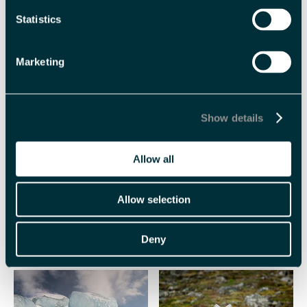
Travel
Statistics
Marketing
Show details
Allow all
Nordlysjakt med bål -
En Arktisk Velkomst! –
Snowfox Travel
Tur med fokus på
Allow selection
dyreliv og natur -
Snowfox Travel
Deny