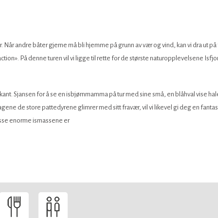
. Når andre båter gjerne må bli hjemme på grunn av vær og vind, kan vi dra ut på 
tion». På denne turen vil vi ligge til rette for de største naturopplevelsene Isfjor
arkant. Sjansen for å se en isbjørnmamma på tur med sine små, en blåhval vise hal
dagene de store pattedyrene glimrer med sitt fravær, vil vi likevel gi deg en fantast
Disse enorme ismassene er