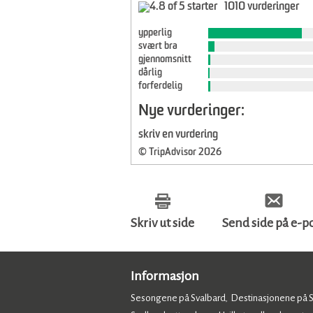
1010 vurderinger
ypperlig
svært bra
gjennomsnitt
dårlig
forferdelig
Nye vurderinger:
skriv en vurdering
© TripAdvisor 2026
Skriv ut side
Send side på e-p
Informasjon
Sesongene på Svalbard
Destinasjonene på 
,