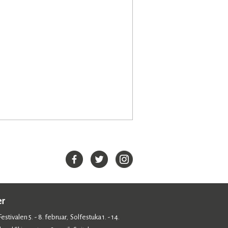
er
estivalen 5. - 8. februar
Solfestuka 1. - 14.
,