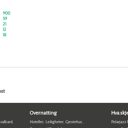
900
59
21
12
18
ost
Overnatting
Hva skj
Svalbard
Hoteller
Leiligheter
Gjestehus
Polarjazz F
,
,
,
,