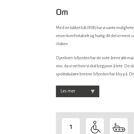
Om
Med en lukket båt (RIB) har vi uante muligheter
reiser komfortabelt og hurtig dit det er mest «ac
i båten.
​Dyrelivet i Isfjorden har de siste årene økt m
stor, da vi vet hvor vi skal begynne å lete. De 
spektakulære breene Isfjorden har å by på. 
Les mer
1
-