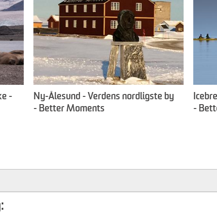
ke -
Ny-Ålesund - Verdens nordligste by
Icebre
- Better Moments
- Bet
: