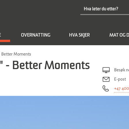
E
OVERNATTING
HVA SKJER
MAT OG D
- Better Moments
" - Better Moments
Besøk n
E-post
+47 400