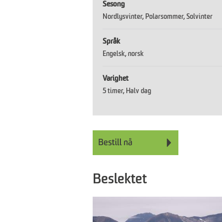
Sesong
Nordlysvinter
Polarsommer
Solvinter
Språk
Engelsk
norsk
Varighet
5 timer
Halv dag
Beslektet