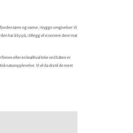
fjorden tørre og varme, i trygge omgivelser. Vi
den har å by på, i tillegg vil vi servere dere mat
efinnen eller en knølhval leke ved båten er
isk naturopplevelse. Vi vil da dra til de mest