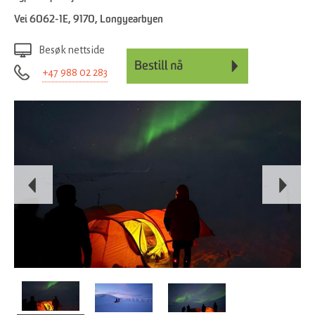
Vei 6062-1E
,
9170
,
Longyearbyen
Besøk nettside
+47 988 02 283