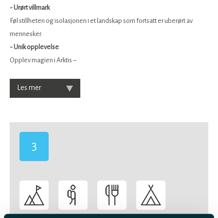
- Urørt villmark
Føl stillheten og isolasjonen i et landskap som fortsatt er uberørt av
mennesker.
- Unik opplevelse
Opplev magien i Arktis –
Les mer
3
-