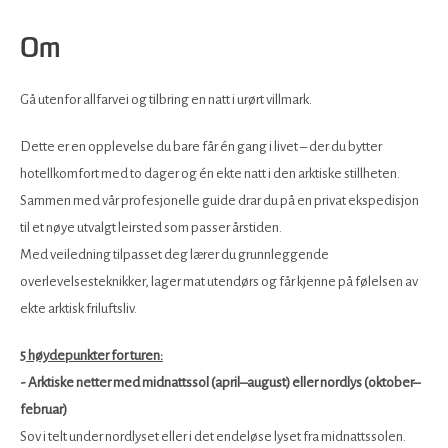
Om
Gå utenfor allfarvei og tilbring en natt i urørt villmark.
Dette er en opplevelse du bare får én gang i livet – der du bytter
hotellkomfort med to dager og én ekte natt i den arktiske stillheten.
Sammen med vår profesjonelle guide drar du på en privat ekspedisjon
til et nøye utvalgt leirsted som passer årstiden.
Med veiledning tilpasset deg lærer du grunnleggende
overlevelsesteknikker, lager mat utendørs og får kjenne på følelsen av
ekte arktisk friluftsliv.
5 høydepunkter for turen:
- Arktiske netter med midnattssol (april–august) eller nordlys (oktober–
februar)
Sov i telt under nordlyset eller i det endeløse lyset fra midnattssolen.