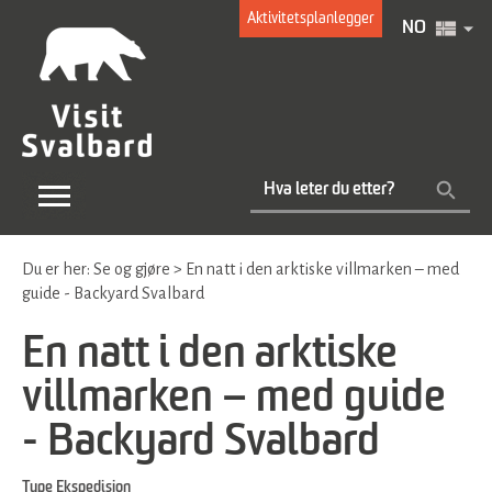
Aktivitetsplanlegger
NO
Du er her:
Se og gjøre
>
En natt i den arktiske villmarken – med
guide - Backyard Svalbard
En natt i den arktiske
villmarken – med guide
- Backyard Svalbard
Type
Ekspedisjon