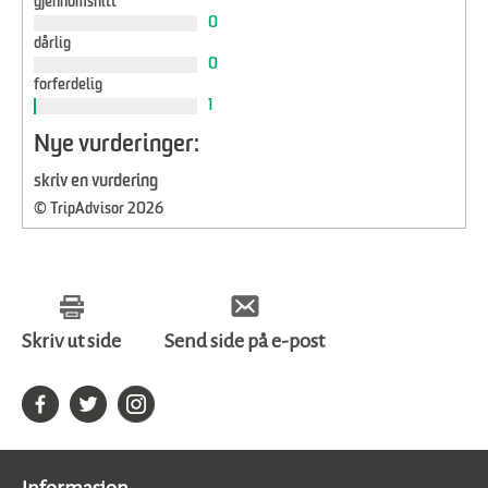
gjennomsnitt
0
dårlig
0
forferdelig
1
Nye vurderinger:
skriv en vurdering
© TripAdvisor 2026
Skriv ut side
Send side på e-post
Informasjon