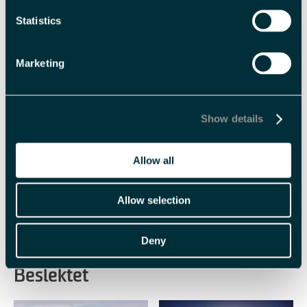
barn -
12 år
voksen -
88 år
Statistics
Sesong
Marketing
Nordlysvinter
Polarsommer
Solvinter
Show details
Varighet
2 dager -
1 natt
flere dager
Allow all
Allow selection
Deny
Beslektet