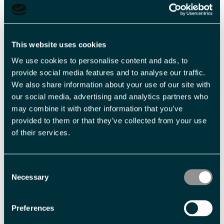
This website uses cookies
We use cookies to personalise content and ads, to
Veiledende priser
provide social media features and to analyse our traffic.
We also share information about your use of our site with
our social media, advertising and analytics partners who
Billettype
Billettavgift
may combine it with other information that you’ve
provided to them or that they’ve collected from your use
Pris ved 2 deltakende personer
NOK 8 900,00 pr. person
of their services.
Med forbehold om prisendringer.
Consent
Necessary
Selection
Fasiliteter
Preferences
Aldersgrense