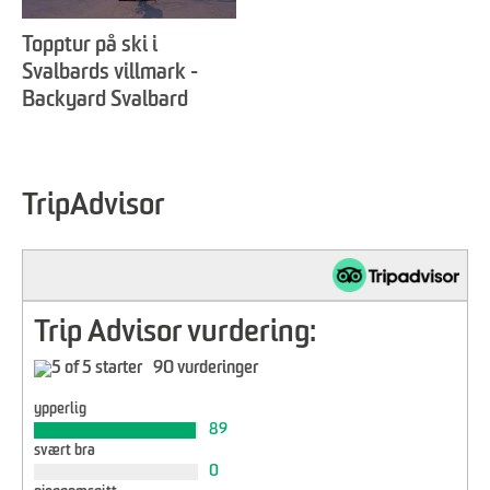
Topptur på ski i
Svalbards villmark -
Backyard Svalbard
TripAdvisor
Trip Advisor vurdering:
90 vurderinger
ypperlig
89
svært bra
0