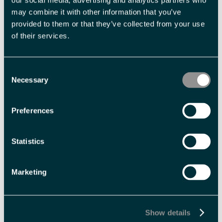
our social media, advertising and analytics partners who
may combine it with other information that you’ve
Voksen
NOK 2 950,00 pr. person
provided to them or that they’ve collected from your use
of their services.
Barn under 12 år
NOK 2 250,00 pr. person
Consent
Med forbehold om prisendringer.
Necessary
Selection
Fasiliteter
Preferences
Statistics
Aldersgrense
barn -
8 år
Marketing
Sesong
Nordlysvinter
Show details