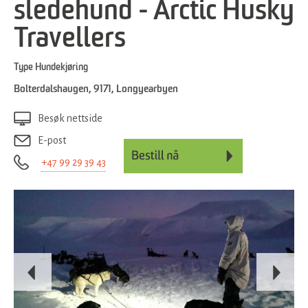
sledehund - Arctic Husky
Travellers
Type
Hundekjøring
Bolterdalshaugen
,
9171
,
Longyearbyen
Besøk nettside
E-post
+47 99 29 39 43