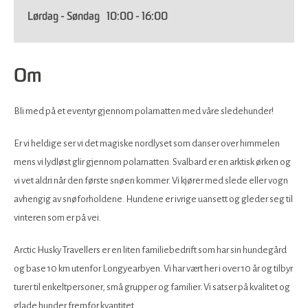
Lørdag - Søndag
10:00
- 16:00
Om
Bli med på et eventyr gjennom polarnatten med våre sledehunder!
Er vi heldige ser vi det magiske nordlyset som danser over himmelen
mens vi lydløst glir gjennom polarnatten. Svalbard er en arktisk ørken og
vi vet aldri når den første snøen kommer. Vi kjører med slede eller vogn
avhengig av snøforholdene. Hundene er ivrige uansett og gleder seg til
vinteren som er på vei.
Arctic Husky Travellers er en liten familiebedrift som har sin hundegård
og base 10 km utenfor Longyearbyen. Vi har vært her i over 10 år og tilbyr
turer til enkeltpersoner, små grupper og familier. Vi satser på kvalitet og
glade hunder fremfor kvantitet.