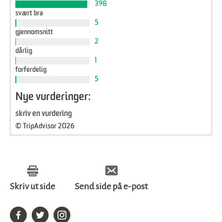
398
svært bra
5
gjennomsnitt
2
dårlig
1
forferdelig
5
Nye vurderinger:
skriv en vurdering
© TripAdvisor 2026
Skriv ut side
Send side på e-post