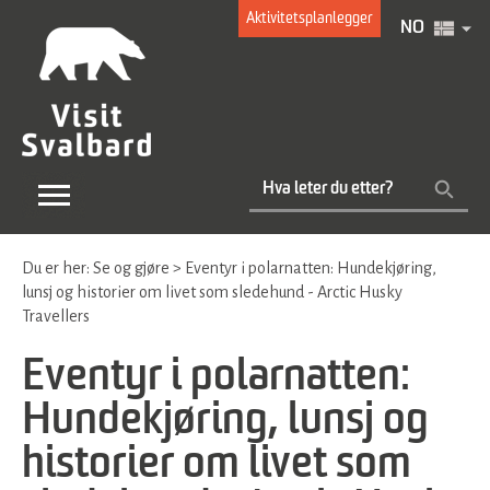
Aktivitetsplanlegger
NO
Du er her:
Se og gjøre
>
Eventyr i polarnatten: Hundekjøring,
lunsj og historier om livet som sledehund - Arctic Husky
Travellers
Eventyr i polarnatten:
Hundekjøring, lunsj og
historier om livet som