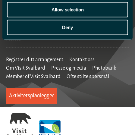
Hva skjer
Allow selection
Mat og drikke
Se og gjøre
Deny
Home
Registrer ditt arrangement
Kontakt oss
Om Visit Svalbard
Presse og media
Photobank
Member of Visit Svalbard
Ofte stilte spørsmål
Aktivitetsplanlegger