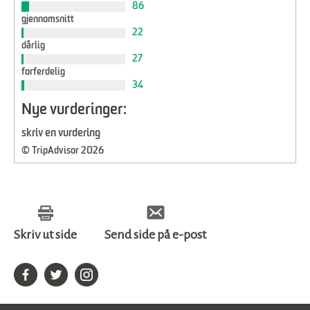
86
gjennomsnitt
22
dårlig
27
forferdelig
34
Nye vurderinger:
skriv en vurdering
© TripAdvisor 2026
Skriv ut side
Send side på e-post