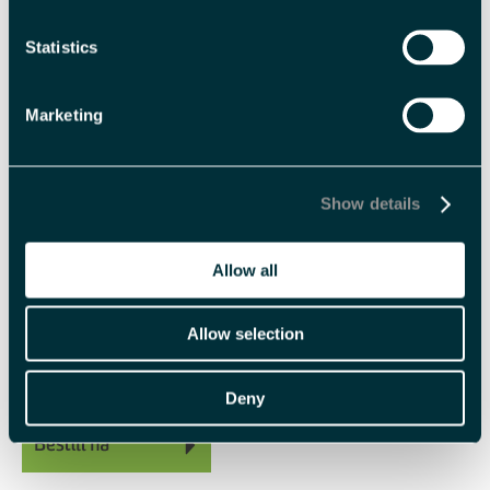
Statistics
Sesong
Polarsommer
Marketing
Språk
Show details
Engelsk
norsk
Allow all
Varighet
1 dag
6 timer
Allow selection
Deny