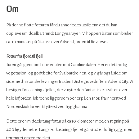
Om
På denne flotte fotturen får du annerledes utsikt enn det du kan
oppleve umiddelbart rundt Longyearbyen. Vi hopper i båten som bruker
ca. 10 minutter på å ta oss over Adventfjorden til Revneset.
Fottur fra fjord til fjell
Turen går gjennom Louisedalen mot Carolinedalen. Her er det frodig
vegetasjon, og godt beite for Svalbardreinen, og vi går også side om
side med historiske levninger fra den første gruvedriften i Advent City. Vi
bestiger Forkastningsfjellet, der vi nyter den fantastiske utsikten over
hele Isfjorden. Isbreene ligger som perler på en snor, fra innerst ved
Nordenskiöldbreen til ytterst ved Trygghamna.
Dette er en middels tung fottur på ca 10 kilometer, med en stigning på
400 høydemetre. Langs Forkastningsfjellet går vi på en luftig rygg, men
terrenget er generelt lett.