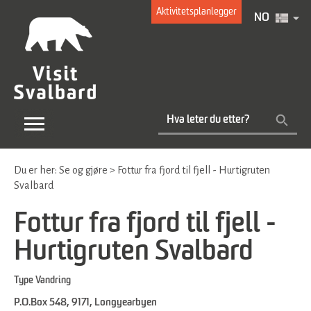
Aktivitetsplanlegger
NO
Du er her:
Se og gjøre
>
Fottur fra fjord til fjell - Hurtigruten
Svalbard
Fottur fra fjord til fjell -
Hurtigruten Svalbard
Type
Vandring
P.O.Box 548
,
9171
,
Longyearbyen