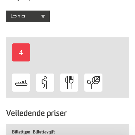
Les mer
4
-
Veiledende priser
Billettype
Billettavgift