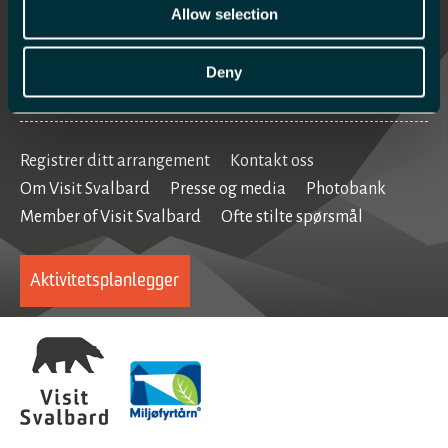
Mat og drikke
Allow selection
Se og gjøre
Deny
Home
Registrer ditt arrangement
Kontakt oss
Om Visit Svalbard
Presse og media
Photobank
Member of Visit Svalbard
Ofte stilte spørsmål
Aktivitetsplanlegger