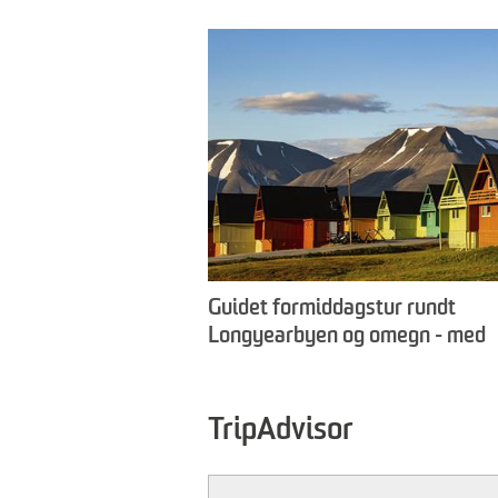
Guidet formiddagstur rundt
Longyearbyen og omegn - med
avslutting over lunsj -
Longyearbyen Guiding
TripAdvisor