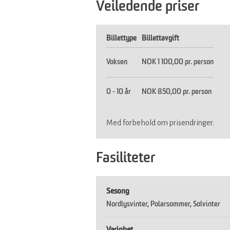
Veiledende priser
Billettype
Billettavgift
Voksen
NOK 1 100,00 pr. person
0 - 10 år
NOK 850,00 pr. person
Med forbehold om prisendringer.
Fasiliteter
Sesong
Nordlysvinter
Polarsommer
Solvinter
Varighet