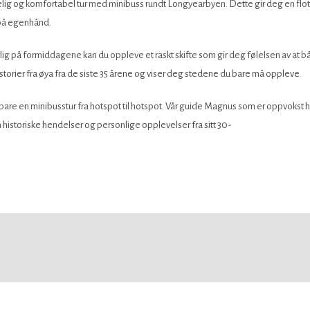
lig og komfortabel tur med minibuss rundt Longyearbyen. Dette gir deg en flo
 på egenhånd.
lig på formiddagene kan du oppleve et raskt skifte som gir deg følelsen av at bå
storier fra øya fra de siste 35 årene og viser deg stedene du bare må oppleve.
are en minibusstur fra hotspot til hotspot. Vår guide Magnus som er oppvokst 
om historiske hendelser og personlige opplevelser fra sitt 30-