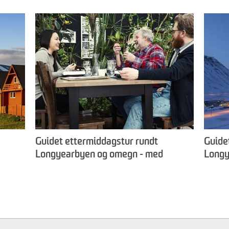
Guidet ettermiddagstur rundt
Guide
Longyearbyen og omegn - med
Longy
avslutting over middag -
Longy
Longyearbyen Guiding