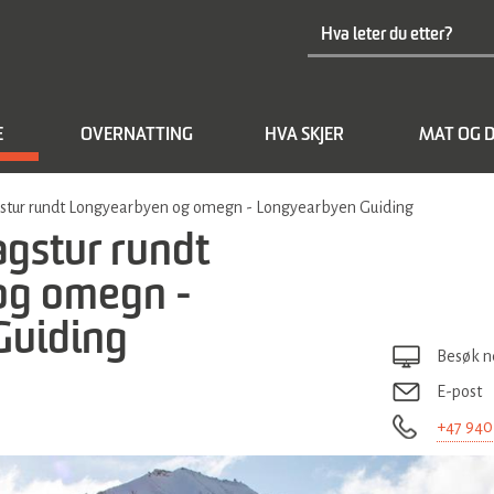
E
OVERNATTING
HVA SKJER
MAT OG D
stur rundt Longyearbyen og omegn - Longyearbyen Guiding
gstur rundt
og omegn -
Guiding
Besøk n
E-post
+47 940