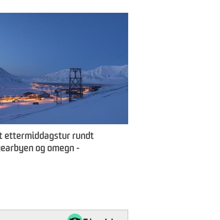
t ettermiddagstur rundt
earbyen og omegn -
earbyen Guiding