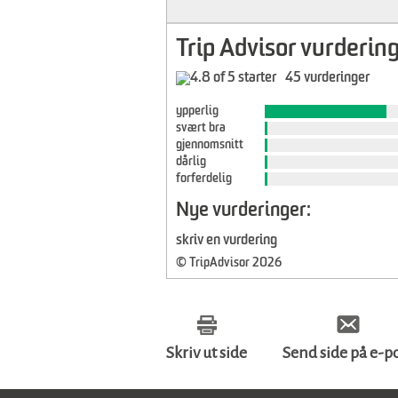
Trip Advisor vurdering
45 vurderinger
ypperlig
svært bra
gjennomsnitt
dårlig
forferdelig
Nye vurderinger:
skriv en vurdering
© TripAdvisor 2026
Skriv ut side
Send side på e-p