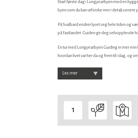
Start første dag i Longyearbyen med en hygge
byen som du kan utforske mer i detalj senere
På Svalbard endrer lyset seg hele tiden og sær
på fastlandet. Guiden gir deg selvopplevde hi
En tur med Longyearbyen Guiding er mer enn b
hvordan livet var her da og frem til i dag, og 
Les mer
1
-