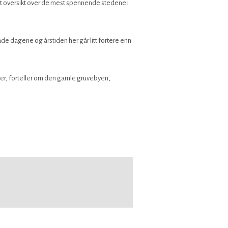
tt oversikt over de mest spennende stedene i
de dagene og årstiden her går litt fortere enn
her, forteller om den gamle gruvebyen,