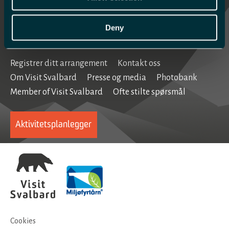
Se og gjøre
Home
Deny
Registrer ditt arrangement
Kontakt oss
Om Visit Svalbard
Presse og media
Photobank
Member of Visit Svalbard
Ofte stilte spørsmål
Aktivitetsplanlegger
Cookies