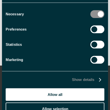
Consent
Necessary
Selection
Preferences
Skriv ut side
Send side på e-post
Statistics
Marketing
Informasjon
Show details
Overnatting
Hva skjer
Allow all
Mat og drikke
Allow selection