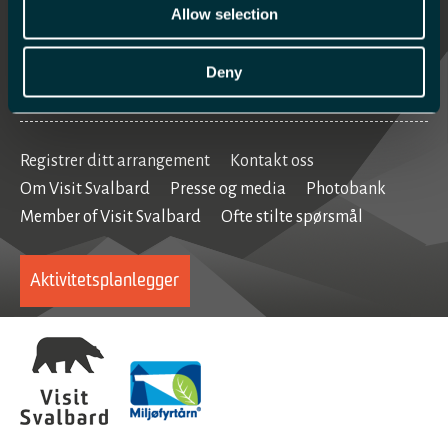
Mat og drikke
Allow selection
Se og gjøre
Deny
Home
Registrer ditt arrangement
Kontakt oss
Om Visit Svalbard
Presse og media
Photobank
Member of Visit Svalbard
Ofte stilte spørsmål
Aktivitetsplanlegger