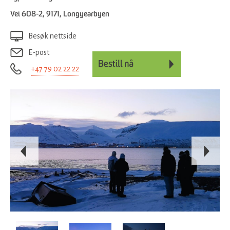
Vei 608-2
,
9171
,
Longyearbyen
Besøk nettside
E-post
+47 79 02 22 22