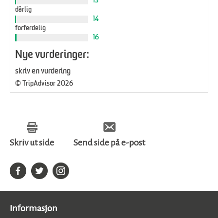
13
dårlig
14
forferdelig
16
Nye vurderinger:
skriv en vurdering
© TripAdvisor 2026
Skriv ut side
Send side på e-post
Informasjon