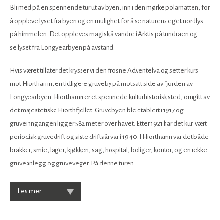
Bli med på en spennende tur ut av byen, inn i den mørke polarnatten, for
å oppleve lyset fra byen og en mulighet for å se naturens eget nordlys
på himmelen. Det oppleves magisk å vandre i Arktis på tundraen og
se lyset fra Longyearbyen på avstand.
Hvis været tillater det krysser vi den frosne Adventelva og setter kurs
mot Hiorthamn, en tidligere gruveby på motsatt side av fjorden av
Longyearbyen. Hiorthamn er et spennede kulturhistorisk sted, omgitt av
det majestetiske Hiorthfjellet. Gruvebyen ble etablert i 1917 og
gruveinngangen ligger 582 meter over havet. Etter 1921 har det kun vært
periodisk gruvedrift og siste driftsår var i 1940. I Hiorthamn var det både
brakker, smie, lager, kjøkken, sag, hospital, boliger, kontor, og en rekke
gruveanlegg og gruveveger. På denne turen
Les mer