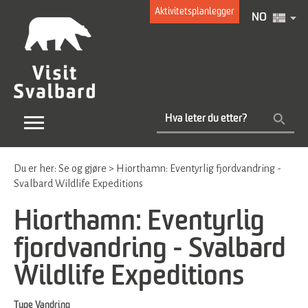
Aktivitetsplanlegger
NO
Du er her:
Se og gjøre
>
Hiorthamn: Eventyrlig fjordvandring -
Svalbard Wildlife Expeditions
Hiorthamn: Eventyrlig
fjordvandring - Svalbard
Wildlife Expeditions
Type
Vandring