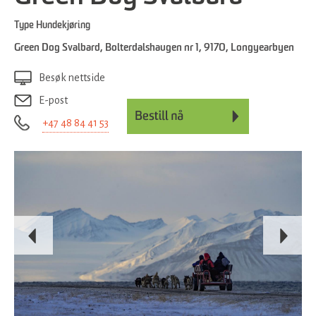
Type
Hundekjøring
Green Dog Svalbard
,
Bolterdalshaugen nr 1
,
9170
,
Longyearbyen
Besøk nettside
E-post
+47 48 84 41 53