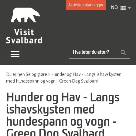
Aktivitetsplanlegger
NO
Du er her:
Se og gjøre
>
Hunder og Hav - Langs ishavskysten
med hundespann og vogn - Green Dog Svalbard
Hunder og Hav - Langs
ishavskysten med
hundespann og vogn -
Green Dog Svalbard