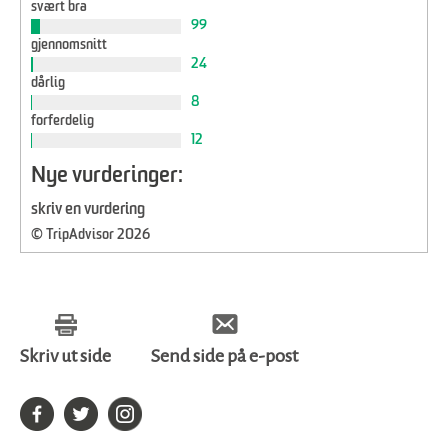
svært bra
99
gjennomsnitt
24
dårlig
8
forferdelig
12
Nye vurderinger:
skriv en vurdering
© TripAdvisor 2026
Skriv ut side
Send side på e-post