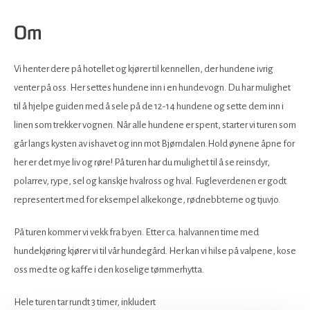
Om
Vi henter dere på hotellet og kjører til kennellen, der hundene ivrig
venter på oss. Her settes hundene inn i en hundevogn. Du har mulighet
til å hjelpe guiden med å sele på de 12-14 hundene og sette dem inn i
linen som trekker vognen. Når alle hundene er spent, starter vi turen som
går langs kysten av ishavet og inn mot Bjørndalen.Hold øynene åpne for
her er det mye liv og røre! På turen har du mulighet til å se reinsdyr,
polarrev, rype, sel og kanskje hvalross og hval. Fugleverdenen er godt
representert med for eksempel alkekonge, rødnebbterne og tjuvjo.
På turen kommer vi vekk fra byen. Etter ca. halvannen time med
hundekjøring kjører vi til vår hundegård. Her kan vi hilse på valpene, kose
oss med te og kaffe i den koselige tømmerhytta.
Hele turen tar rundt 3 timer, inkludert