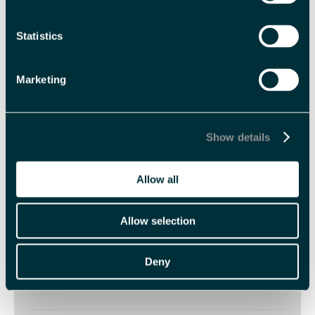
Med forbehold om prisendringer.
Statistics
Fasiliteter
Marketing
Aldersgrense
Show details
barn -
Barn fra 2 år
Allow all
Sesong
Polarsommer
Allow selection
Språk
Deny
Engelsk