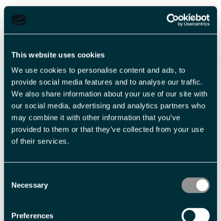
Les mer
This website uses cookies
We use cookies to personalise content and ads, to
2
provide social media features and to analyse our traffic.
-
We also share information about your use of our site with
our social media, advertising and analytics partners who
may combine it with other information that you’ve
provided to them or that they’ve collected from your use
Veiledende priser
of their services.
Billettype
Billettavgift
Consent
Necessary
Voksen
NOK 1 690,00 pr. person
Selection
Barn u 12 år
NOK 845,00 pr. person
Preferences